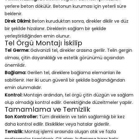
yerlere beton dökülür. Betonun kuruması için yeterli süre
beklenir.
Direk Dikimi:
Beton kuruduktan sonra, direkler dikilir ve düz
bir şekilde hizalanır. Direklerin sağlam bir şekilde
yerleştirildiğinden emin olunur.
Tel Örgü Montajı İskilip
Tel Germe:
Galvanizli tel, direkler arasına gerilir. Telin gergin
olması, çitin dayanıklılığı ve estetik görünümü açısından
önemlidir.
Bağlama:
Gerilen tel, direklere bağlama elemanları ile
sabitlenir. Her iki ucun güvenli bir şekilde bağlandığından
emin olunmalıdır.
Kontrol:
Montajın ardından, tel örgü çitin düzgün ve sağlam
olup olmadığı kontrol edilir. Gerektiğinde düzeltmeler yapılır.
Tamamlama ve Temizlik
Son Kontroller:
Tüm direklerin ve telin sağlamlığı bir kez
daha kontrol edilir. Eksiklikler veya hatalar giderilir.
Temizlik:
Montaj işlemi sırasında oluşan atık ve fazla
malzemeler temizlenir. Çit alanı, kullanıma hazır hale