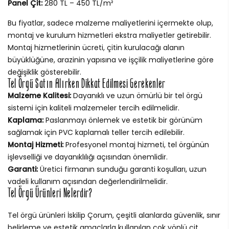
Panel Çit:
280 TL – 450 TL/m²
Bu fiyatlar, sadece malzeme maliyetlerini içermekte olup,
montaj ve kurulum hizmetleri ekstra maliyetler getirebilir.
Montaj hizmetlerinin ücreti, çitin kurulacağı alanın
büyüklüğüne, arazinin yapısına ve işçilik maliyetlerine göre
değişiklik gösterebilir.
Tel Örgü Satın Alırken Dikkat Edilmesi Gerekenler
Malzeme Kalitesi:
Dayanıklı ve uzun ömürlü bir tel örgü
sistemi için kaliteli malzemeler tercih edilmelidir.
Kaplama:
Paslanmayı önlemek ve estetik bir görünüm
sağlamak için PVC kaplamalı teller tercih edilebilir.
Montaj Hizmeti:
Profesyonel montaj hizmeti, tel örgünün
işlevselliği ve dayanıklılığı açısından önemlidir.
Garanti:
Üretici firmanın sunduğu garanti koşulları, uzun
vadeli kullanım açısından değerlendirilmelidir.
Tel Örgü Ürünleri Nelerdir?
Tel örgü ürünleri İskilip Çorum, çeşitli alanlarda güvenlik, sınır
belirleme ve estetik amaçlarla kullanılan çok yönlü çit