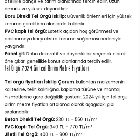
özellikle bahçe ve tarım alanlarında tercih edilir. Uzun
ömürlü ve yüksek dayanıklıdır.
Boru Direkli Tel Örgü İskilip:
Güvenlik önlemleri için yüksek
koruma gerektiren alanlarda kullanılır.
PVC kaplı tel örgü:
Estetik açıdan hoş görünmesi ve
paslanmaya karşı ekstra koruma sağlaması nedeniyle
yaygındır.
Panel çit:
Daha dekoratif ve dayanıklı bir seçenek olarak
öne çıkar, genellikle konut alanlarında tercih edilir.
Tel Örgü 2024 Güncel Birim Metre Fiyatları
Tel örgü fiyatları İskilip Çorum
, kullanılan malzemenin
kalitesine, telin kalınlığına, kaplama türüne ve montaj
hizmetlerine göre değişiklik gösterir. 2024 yılı için tel örgü
birim metre fiyatları ortalama olarak aşağıdaki gibi
sıralanabilir:
Beton Direkli Tel Örgü:
230 TL – 550 TL/m²
PVC Kaplı Tel Örgü:
340 TL – 770 TL/m²
Jiletli Tel Örgü:
400 TL – 800 TL/m²