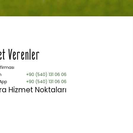
et Verenler
 firması
n
+90 (540) 131 06 06
App
+90 (540) 131 06 06
a Hizmet Noktaları