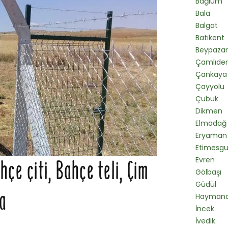
Bağlum
Bala
Balgat
Batıkent
Beypazar
Çamlıde
Çankaya
Çayyolu
Çubuk
Dikmen
Elmadağ
Eryaman
Etimesgu
Evren
çe çiti, Bahçe teli, Çim
Gölbaşı
Güdül
ra
Hayman
İncek
İvedik