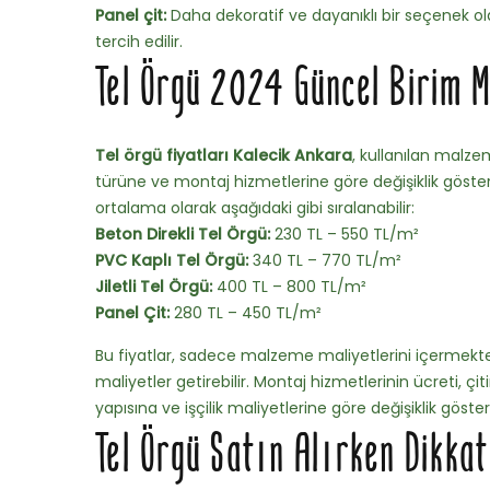
Panel çit:
Daha dekoratif ve dayanıklı bir seçenek ola
tercih edilir.
Tel Örgü 2024 Güncel Birim M
Tel örgü fiyatları Kalecik Ankara
, kullanılan malzem
türüne ve montaj hizmetlerine göre değişiklik gösterir
ortalama olarak aşağıdaki gibi sıralanabilir:
Beton Direkli Tel Örgü:
230 TL – 550 TL/m²
PVC Kaplı Tel Örgü:
340 TL – 770 TL/m²
Jiletli Tel Örgü:
400 TL – 800 TL/m²
Panel Çit:
280 TL – 450 TL/m²
Bu fiyatlar, sadece malzeme maliyetlerini içermekt
maliyetler getirebilir. Montaj hizmetlerinin ücreti, ç
yapısına ve işçilik maliyetlerine göre değişiklik göstere
Tel Örgü Satın Alırken Dikka