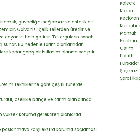
Kalecik
Kazan
Keçiören
elirlemek, güvenliğini sağlamak ve estetik bir
Kızılca
idir. Galvanizli çelik tellerden üretilir ve
Mamak
dayanıklı hale getirilir. Tel örgülerin esnek
Nallıhan
ği sunar. Bu nedenle tarım alanlarından
Ostim
re kadar geniş bir kullanım alanına sahiptir.
Polatlı
Pursaklar
Şaşmaz
Şerefliko
retim tekniklerine göre çeşitli türlerde
türdür, özellikle bahçe ve tarım alanlarında
in yüksek koruma gerektiren alanlarda
e paslanmaya karşı ekstra koruma sağlaması