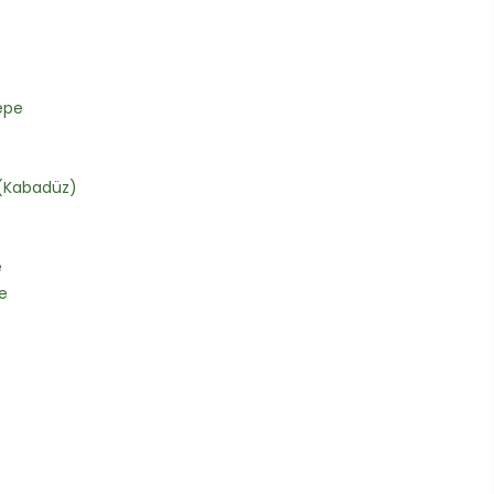
epe
(Kabadüz)
e
e