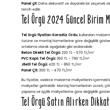
Panel çit:
Daha dekoratif ve dayanıklı bir seçenek ola
tercih edilir.
Tel Örgü 2024 Güncel Birim M
Tel örgü fiyatları Karadüz Ordu
, kullanılan malzeme
türüne ve montaj hizmetlerine göre değişiklik gösterir
ortalama olarak aşağıdaki gibi sıralanabilir:
Beton Direkli Tel Örgü:
220 TL - 570 TL/m²
PVC Kaplı Tel Örgü:
350 TL - 790 TL/m²
Jiletli Tel Örgü:
420 TL - 850 TL/m²
Panel Çit:
300 TL - 470 TL/m²
Bu fiyatlar, sadece malzeme maliyetlerini içermekt
maliyetler getirebilir. Montaj hizmetlerinin ücreti, ç
yapısına ve işçilik maliyetlerine göre değişiklik göstere
Tel Örgü Satın Alırken Dikka