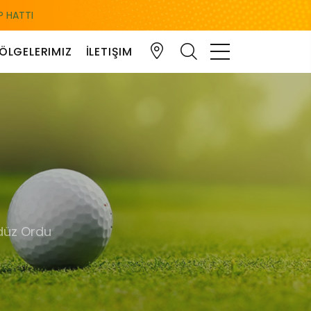
 HATTI
ÖLGELERIMIZ
İLETIŞIM
düz Ordu