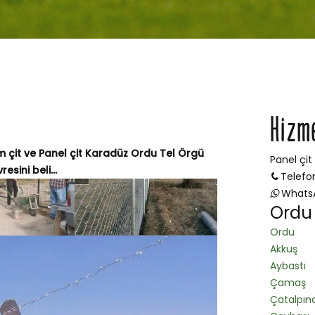
Hizm
im çit ve Panel çit Karadüz Ordu Tel Örgü
Panel çit
sini beli...
Telefo
Whats
Ordu 
Ordu
Akkuş
Aybastı
Çamaş
Çatalpın