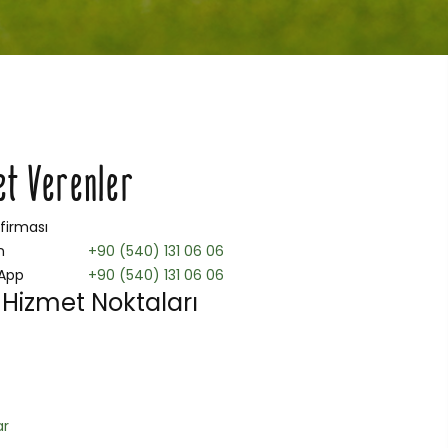
et Verenler
 firması
n
+90 (540) 131 06 06
App
+90 (540) 131 06 06
Hizmet Noktaları
ar