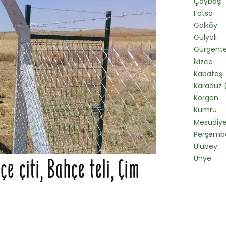
Çaybaşı
Fatsa
Gölköy
Gülyalı
Gürgent
İkizce
Kabataş
Karadüz 
Korgan
Kumru
Mesudiy
Perşemb
Ulubey
Ünye
e çiti, Bahçe teli, Çim