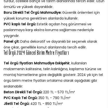
türdür, özellikle bahçe ve tarım alanlarında tercih edilir. Uzun
ömürlü ve yüksek dayanıklıdır.
Boru Direkli Tel Örgü Mahmudiye:
Güvenlik önlemleri için
yüksek koruma gerektiren alanlarda kullanılır.
PVC kaplı tel örgü:
Estetik açıdan hoş görünmesi ve
paslanmaya karşı ekstra koruma sağlaması nedeniyle
yaygındır.
Panel çit:
Daha dekoratif ve dayanıklı bir seçenek olarak
öne çıkar, genellikle konut alanlarında tercih edilir.
Tel Örgü 2024 Güncel Birim Metre Fiyatları
Tel örgü fiyatları Mahmudiye Eskişehir
, kullanılan
malzemenin kalitesine, telin kalınlığına, kaplama türüne ve
montaj hizmetlerine göre değişiklik gösterir. 2024 yılı için tel
örgü birim metre fiyatları ortalama olarak aşağıdaki gibi
sıralanabilir:
Beton Direkli Tel Örgü:
220 TL - 570 TL/m²
PVC Kaplı Tel Örgü:
350 TL - 790 TL/m²
Jiletli Tel Örgü:
420 TL - 850 TL/m²