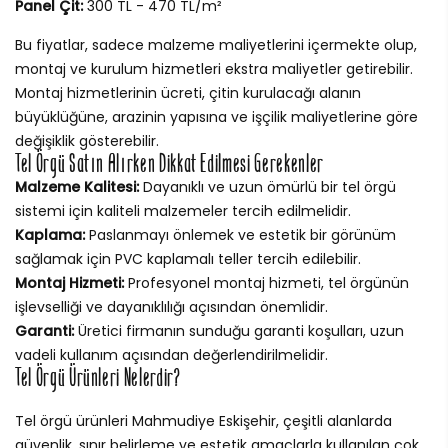
Panel Çit:
300 TL - 470 TL/m²
Bu fiyatlar, sadece malzeme maliyetlerini içermekte olup,
montaj ve kurulum hizmetleri ekstra maliyetler getirebilir.
Montaj hizmetlerinin ücreti, çitin kurulacağı alanın
büyüklüğüne, arazinin yapısına ve işçilik maliyetlerine göre
değişiklik gösterebilir.
Tel Örgü Satın Alırken Dikkat Edilmesi Gerekenler
Malzeme Kalitesi:
Dayanıklı ve uzun ömürlü bir tel örgü
sistemi için kaliteli malzemeler tercih edilmelidir.
Kaplama:
Paslanmayı önlemek ve estetik bir görünüm
sağlamak için PVC kaplamalı teller tercih edilebilir.
Montaj Hizmeti:
Profesyonel montaj hizmeti, tel örgünün
işlevselliği ve dayanıklılığı açısından önemlidir.
Garanti:
Üretici firmanın sunduğu garanti koşulları, uzun
vadeli kullanım açısından değerlendirilmelidir.
Tel Örgü Ürünleri Nelerdir?
Tel örgü ürünleri Mahmudiye Eskişehir, çeşitli alanlarda
güvenlik, sınır belirleme ve estetik amaçlarla kullanılan çok