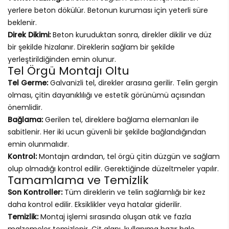
yerlere beton dökülür. Betonun kuruması için yeterli süre
beklenir.
Direk Dikimi:
Beton kuruduktan sonra, direkler dikilir ve düz
bir şekilde hizalanır. Direklerin sağlam bir şekilde
yerleştirildiğinden emin olunur.
Tel Örgü Montajı Oltu
Tel Germe:
Galvanizli tel, direkler arasına gerilir. Telin gergin
olması, çitin dayanıklılığı ve estetik görünümü açısından
önemlidir.
Bağlama:
Gerilen tel, direklere bağlama elemanları ile
sabitlenir. Her iki ucun güvenli bir şekilde bağlandığından
emin olunmalıdır.
Kontrol:
Montajın ardından, tel örgü çitin düzgün ve sağlam
olup olmadığı kontrol edilir. Gerektiğinde düzeltmeler yapılır.
Tamamlama ve Temizlik
Son Kontroller:
Tüm direklerin ve telin sağlamlığı bir kez
daha kontrol edilir. Eksiklikler veya hatalar giderilir.
Temizlik:
Montaj işlemi sırasında oluşan atık ve fazla
malzemeler temizlenir. Çit alanı, kullanıma hazır hale