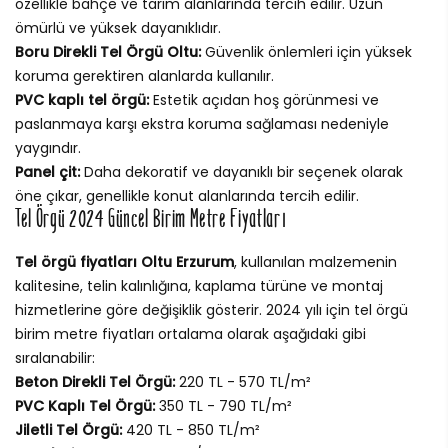
özellikle bahçe ve tarım alanlarında tercih edilir. Uzun
ömürlü ve yüksek dayanıklıdır.
Boru Direkli Tel Örgü Oltu:
Güvenlik önlemleri için yüksek
koruma gerektiren alanlarda kullanılır.
PVC kaplı tel örgü:
Estetik açıdan hoş görünmesi ve
paslanmaya karşı ekstra koruma sağlaması nedeniyle
yaygındır.
Panel çit:
Daha dekoratif ve dayanıklı bir seçenek olarak
öne çıkar, genellikle konut alanlarında tercih edilir.
Tel Örgü 2024 Güncel Birim Metre Fiyatları
Tel örgü fiyatları Oltu Erzurum
, kullanılan malzemenin
kalitesine, telin kalınlığına, kaplama türüne ve montaj
hizmetlerine göre değişiklik gösterir. 2024 yılı için tel örgü
birim metre fiyatları ortalama olarak aşağıdaki gibi
sıralanabilir:
Beton Direkli Tel Örgü:
220 TL - 570 TL/m²
PVC Kaplı Tel Örgü:
350 TL - 790 TL/m²
Jiletli Tel Örgü:
420 TL - 850 TL/m²