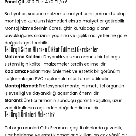
Panel Çit:
300 TL - 470 TL/m²
Bu fiyatlar, sadece malzeme maliyetlerini içermekte olup,
montaj ve kurulum hizmetleri ekstra maliyetler getirebilir.
Montaj hizmetlerinin ücreti, çitin kurulacağı alanın
büyüklüğüne, arazinin yapısına ve işçilik maliyetlerine göre
değişiklik gösterebilir.
Tel Örgü Satın Alırken Dikkat Edilmesi Gerekenler
Malzeme Kalitesi:
Dayanıklı ve uzun ömürlü bir tel örgü
sistemi için kaliteli malzemeler tercih edilmelidir.
Kaplama:
Paslanmayı önlemek ve estetik bir görünüm
sağlamak için PVC kaplamalı teller tercih edilebilir.
Montaj Hizmeti:
Profesyonel montaj hizmeti, tel örgünün
işlevselliği ve dayanıklılığı açısından önemlidir.
Garanti:
Üretici firmanın sunduğu garanti koşulları, uzun
vadeli kullanım açısından değerlendirilmelidir.
Tel Örgü Ürünleri Nelerdir?
Tel örgü ürünleri Oltu Erzurum, çeşitli alanlarda güvenlik,
sınır belirleme ve estetik amaçlarla kullanılan çok yönlü çit