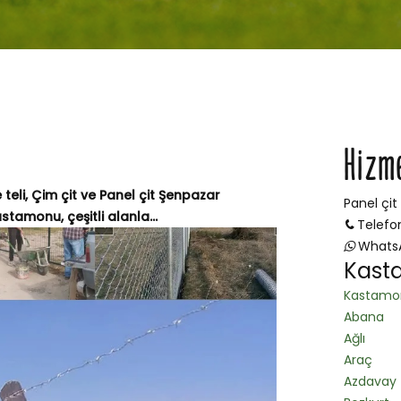
Hizm
eli, Çim çit ve Panel çit Şenpazar
Panel çit
amonu, çeşitli alanla...
Telefo
Whats
Kast
Kastamo
Abana
Ağlı
Araç
Azdavay