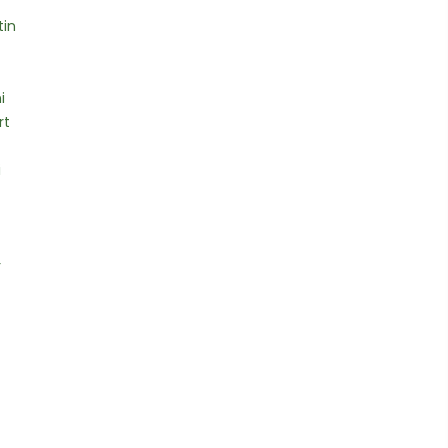
tin
i
rt
i
r