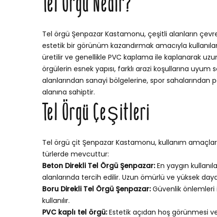
Tel Örgü Nedir?
Tel örgü Şenpazar Kastamonu, çeşitli alanların çevre
estetik bir görünüm kazandırmak amacıyla kullanılan bi
üretilir ve genellikle PVC kaplama ile kaplanarak uzun
örgülerin esnek yapısı, farklı arazi koşullarına uyu
alanlarından sanayi bölgelerine, spor sahalarından p
alanına sahiptir.
Tel Örgü Çeşitleri
Tel örgü çit Şenpazar Kastamonu, kullanım amaçların
türlerde mevcuttur:
Beton Direkli Tel Örgü Şenpazar:
En yaygın kullanıla
alanlarında tercih edilir. Uzun ömürlü ve yüksek dayan
Boru Direkli Tel Örgü Şenpazar:
Güvenlik önlemleri 
kullanılır.
PVC kaplı tel örgü:
Estetik açıdan hoş görünmesi v