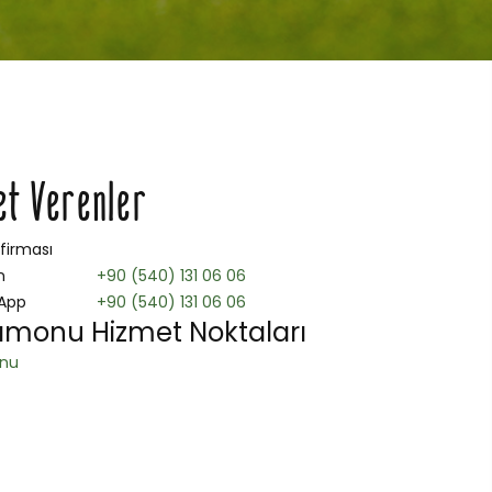
et Verenler
 firması
n
+90 (540) 131 06 06
App
+90 (540) 131 06 06
amonu Hizmet Noktaları
nu