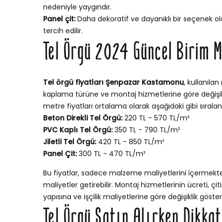
nedeniyle yaygındır.
Panel çit:
Daha dekoratif ve dayanıklı bir seçenek ola
tercih edilir.
Tel Örgü 2024 Güncel Birim M
Tel örgü fiyatları Şenpazar Kastamonu
, kullanılan
kaplama türüne ve montaj hizmetlerine göre değişiklik
metre fiyatları ortalama olarak aşağıdaki gibi sıralana
Beton Direkli Tel Örgü:
220 TL - 570 TL/m²
PVC Kaplı Tel Örgü:
350 TL - 790 TL/m²
Jiletli Tel Örgü:
420 TL - 850 TL/m²
Panel Çit:
300 TL - 470 TL/m²
Bu fiyatlar, sadece malzeme maliyetlerini içermekt
maliyetler getirebilir. Montaj hizmetlerinin ücreti, ç
yapısına ve işçilik maliyetlerine göre değişiklik göstere
Tel Örgü Satın Alırken Dikka