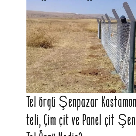
Tel örgü Şenpazar Kastamon
teli, Çim çit ve Panel çit Ş