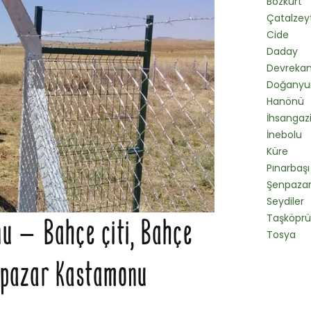
Bozkurt
Çatalzey
Cide
Daday
Devrekan
Doğanyu
Hanönü
İhsangaz
İnebolu
Küre
Pınarbaşı
Şenpaza
Seydiler
Taşköprü
u – Bahçe çiti, Bahçe
Tosya
enpazar Kastamonu