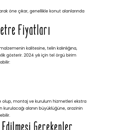
rak öne çıkar, genellikle konut alanlarında
etre Fiyatları
 malzemenin kalitesine, telin kalınlığına,
 gösterir. 2024 yılı için tel örgü birim
bilir:
e olup, montaj ve kurulum hizmetleri ekstra
itin kurulacağı alanın büyüklüğüne, arazinin
bilir.
t Edilmesi Gerekenler