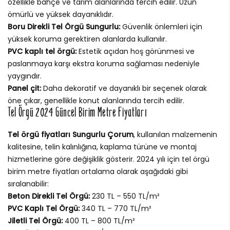
özellikle bahçe ve tarım alanlarında tercih edilir. Uzun
ömürlü ve yüksek dayanıklıdır.
Boru Direkli Tel Örgü Sungurlu:
Güvenlik önlemleri için
yüksek koruma gerektiren alanlarda kullanılır.
PVC kaplı tel örgü:
Estetik açıdan hoş görünmesi ve
paslanmaya karşı ekstra koruma sağlaması nedeniyle
yaygındır.
Panel çit:
Daha dekoratif ve dayanıklı bir seçenek olarak
öne çıkar, genellikle konut alanlarında tercih edilir.
Tel Örgü 2024 Güncel Birim Metre Fiyatları
Tel örgü fiyatları Sungurlu Çorum
, kullanılan malzemenin
kalitesine, telin kalınlığına, kaplama türüne ve montaj
hizmetlerine göre değişiklik gösterir. 2024 yılı için tel örgü
birim metre fiyatları ortalama olarak aşağıdaki gibi
sıralanabilir:
Beton Direkli Tel Örgü:
230 TL – 550 TL/m²
PVC Kaplı Tel Örgü:
340 TL – 770 TL/m²
Jiletli Tel Örgü:
400 TL – 800 TL/m²