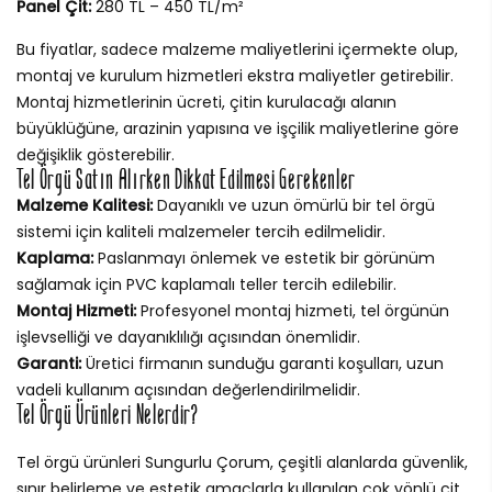
Panel Çit:
280 TL – 450 TL/m²
Bu fiyatlar, sadece malzeme maliyetlerini içermekte olup,
montaj ve kurulum hizmetleri ekstra maliyetler getirebilir.
Montaj hizmetlerinin ücreti, çitin kurulacağı alanın
büyüklüğüne, arazinin yapısına ve işçilik maliyetlerine göre
değişiklik gösterebilir.
Tel Örgü Satın Alırken Dikkat Edilmesi Gerekenler
Malzeme Kalitesi:
Dayanıklı ve uzun ömürlü bir tel örgü
sistemi için kaliteli malzemeler tercih edilmelidir.
Kaplama:
Paslanmayı önlemek ve estetik bir görünüm
sağlamak için PVC kaplamalı teller tercih edilebilir.
Montaj Hizmeti:
Profesyonel montaj hizmeti, tel örgünün
işlevselliği ve dayanıklılığı açısından önemlidir.
Garanti:
Üretici firmanın sunduğu garanti koşulları, uzun
vadeli kullanım açısından değerlendirilmelidir.
Tel Örgü Ürünleri Nelerdir?
Tel örgü ürünleri Sungurlu Çorum, çeşitli alanlarda güvenlik,
sınır belirleme ve estetik amaçlarla kullanılan çok yönlü çit