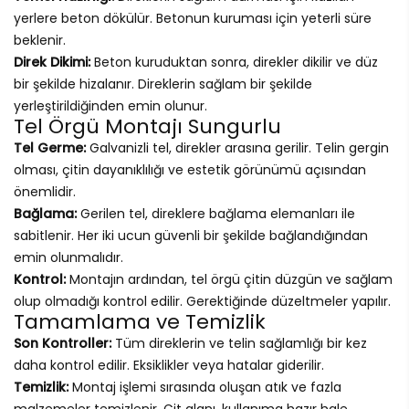
yerlere beton dökülür. Betonun kuruması için yeterli süre
beklenir.
Direk Dikimi:
Beton kuruduktan sonra, direkler dikilir ve düz
bir şekilde hizalanır. Direklerin sağlam bir şekilde
yerleştirildiğinden emin olunur.
Tel Örgü Montajı Sungurlu
Tel Germe:
Galvanizli tel, direkler arasına gerilir. Telin gergin
olması, çitin dayanıklılığı ve estetik görünümü açısından
önemlidir.
Bağlama:
Gerilen tel, direklere bağlama elemanları ile
sabitlenir. Her iki ucun güvenli bir şekilde bağlandığından
emin olunmalıdır.
Kontrol:
Montajın ardından, tel örgü çitin düzgün ve sağlam
olup olmadığı kontrol edilir. Gerektiğinde düzeltmeler yapılır.
Tamamlama ve Temizlik
Son Kontroller:
Tüm direklerin ve telin sağlamlığı bir kez
daha kontrol edilir. Eksiklikler veya hatalar giderilir.
Temizlik:
Montaj işlemi sırasında oluşan atık ve fazla
malzemeler temizlenir. Çit alanı, kullanıma hazır hale