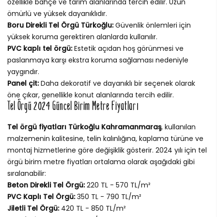
özellikle bahçe ve tarım alanlarında tercih edilir. Uzun
ömürlü ve yüksek dayanıklıdır.
Boru Direkli Tel Örgü Türkoğlu:
Güvenlik önlemleri için
yüksek koruma gerektiren alanlarda kullanılır.
PVC kaplı tel örgü:
Estetik açıdan hoş görünmesi ve
paslanmaya karşı ekstra koruma sağlaması nedeniyle
yaygındır.
Panel çit:
Daha dekoratif ve dayanıklı bir seçenek olarak
öne çıkar, genellikle konut alanlarında tercih edilir.
Tel Örgü 2024 Güncel Birim Metre Fiyatları
Tel örgü fiyatları Türkoğlu Kahramanmaraş
, kullanılan
malzemenin kalitesine, telin kalınlığına, kaplama türüne ve
montaj hizmetlerine göre değişiklik gösterir. 2024 yılı için tel
örgü birim metre fiyatları ortalama olarak aşağıdaki gibi
sıralanabilir:
Beton Direkli Tel Örgü:
220 TL - 570 TL/m²
PVC Kaplı Tel Örgü:
350 TL - 790 TL/m²
Jiletli Tel Örgü:
420 TL - 850 TL/m²