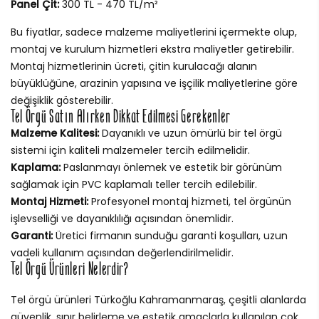
Panel Çit:
300 TL - 470 TL/m²
Bu fiyatlar, sadece malzeme maliyetlerini içermekte olup,
montaj ve kurulum hizmetleri ekstra maliyetler getirebilir.
Montaj hizmetlerinin ücreti, çitin kurulacağı alanın
büyüklüğüne, arazinin yapısına ve işçilik maliyetlerine göre
değişiklik gösterebilir.
Tel Örgü Satın Alırken Dikkat Edilmesi Gerekenler
Malzeme Kalitesi:
Dayanıklı ve uzun ömürlü bir tel örgü
sistemi için kaliteli malzemeler tercih edilmelidir.
Kaplama:
Paslanmayı önlemek ve estetik bir görünüm
sağlamak için PVC kaplamalı teller tercih edilebilir.
Montaj Hizmeti:
Profesyonel montaj hizmeti, tel örgünün
işlevselliği ve dayanıklılığı açısından önemlidir.
Garanti:
Üretici firmanın sunduğu garanti koşulları, uzun
vadeli kullanım açısından değerlendirilmelidir.
Tel Örgü Ürünleri Nelerdir?
Tel örgü ürünleri Türkoğlu Kahramanmaraş, çeşitli alanlarda
güvenlik, sınır belirleme ve estetik amaçlarla kullanılan çok