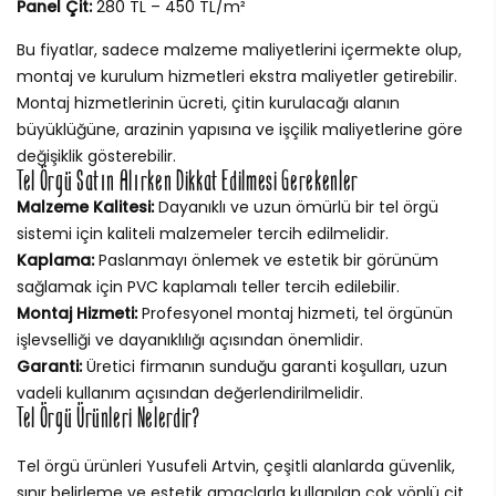
Panel Çit:
280 TL – 450 TL/m²
Bu fiyatlar, sadece malzeme maliyetlerini içermekte olup,
montaj ve kurulum hizmetleri ekstra maliyetler getirebilir.
Montaj hizmetlerinin ücreti, çitin kurulacağı alanın
büyüklüğüne, arazinin yapısına ve işçilik maliyetlerine göre
değişiklik gösterebilir.
Tel Örgü Satın Alırken Dikkat Edilmesi Gerekenler
Malzeme Kalitesi:
Dayanıklı ve uzun ömürlü bir tel örgü
sistemi için kaliteli malzemeler tercih edilmelidir.
Kaplama:
Paslanmayı önlemek ve estetik bir görünüm
sağlamak için PVC kaplamalı teller tercih edilebilir.
Montaj Hizmeti:
Profesyonel montaj hizmeti, tel örgünün
işlevselliği ve dayanıklılığı açısından önemlidir.
Garanti:
Üretici firmanın sunduğu garanti koşulları, uzun
vadeli kullanım açısından değerlendirilmelidir.
Tel Örgü Ürünleri Nelerdir?
Tel örgü ürünleri Yusufeli Artvin, çeşitli alanlarda güvenlik,
sınır belirleme ve estetik amaçlarla kullanılan çok yönlü çit