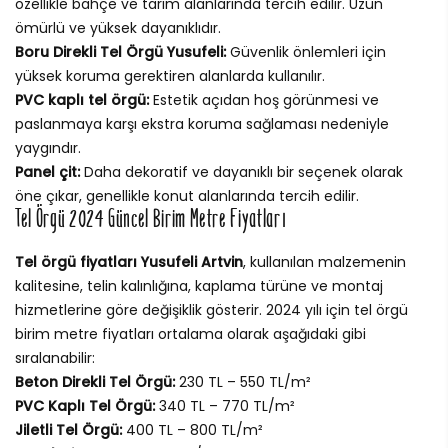
özellikle bahçe ve tarım alanlarında tercih edilir. Uzun
ömürlü ve yüksek dayanıklıdır.
Boru Direkli Tel Örgü Yusufeli:
Güvenlik önlemleri için
yüksek koruma gerektiren alanlarda kullanılır.
PVC kaplı tel örgü:
Estetik açıdan hoş görünmesi ve
paslanmaya karşı ekstra koruma sağlaması nedeniyle
yaygındır.
Panel çit:
Daha dekoratif ve dayanıklı bir seçenek olarak
öne çıkar, genellikle konut alanlarında tercih edilir.
Tel Örgü 2024 Güncel Birim Metre Fiyatları
Tel örgü fiyatları Yusufeli Artvin
, kullanılan malzemenin
kalitesine, telin kalınlığına, kaplama türüne ve montaj
hizmetlerine göre değişiklik gösterir. 2024 yılı için tel örgü
birim metre fiyatları ortalama olarak aşağıdaki gibi
sıralanabilir:
Beton Direkli Tel Örgü:
230 TL – 550 TL/m²
PVC Kaplı Tel Örgü:
340 TL – 770 TL/m²
Jiletli Tel Örgü:
400 TL – 800 TL/m²