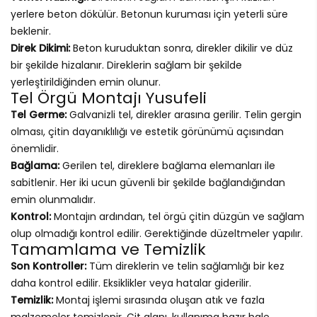
yerlere beton dökülür. Betonun kuruması için yeterli süre
beklenir.
Direk Dikimi:
Beton kuruduktan sonra, direkler dikilir ve düz
bir şekilde hizalanır. Direklerin sağlam bir şekilde
yerleştirildiğinden emin olunur.
Tel Örgü Montajı Yusufeli
Tel Germe:
Galvanizli tel, direkler arasına gerilir. Telin gergin
olması, çitin dayanıklılığı ve estetik görünümü açısından
önemlidir.
Bağlama:
Gerilen tel, direklere bağlama elemanları ile
sabitlenir. Her iki ucun güvenli bir şekilde bağlandığından
emin olunmalıdır.
Kontrol:
Montajın ardından, tel örgü çitin düzgün ve sağlam
olup olmadığı kontrol edilir. Gerektiğinde düzeltmeler yapılır.
Tamamlama ve Temizlik
Son Kontroller:
Tüm direklerin ve telin sağlamlığı bir kez
daha kontrol edilir. Eksiklikler veya hatalar giderilir.
Temizlik:
Montaj işlemi sırasında oluşan atık ve fazla
malzemeler temizlenir. Çit alanı, kullanıma hazır hale