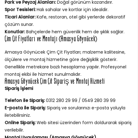
Park ve Peyzaj Alanları:
Doğal görünüm kazandırır.
Spor Tesisleri:
Halı sahalar ve kortlar için idealdir.
Ticari Alanlar:
Kafe, restoran, otel gibi yerlerde dekoratif
çözüm sunar.
Konutlar:
Bahçelerde hem güvenlik hem de şıklık sağlar.
Çim Çit Fiyatları ve Montajı (Amasya Göynücek)
Amasya Göynücek Çim Çit Fiyatları; malzeme kalitesine,
ölçülere ve montaj hizmetine göre değişiklik gösterir.
Genellikle metrekare bazlı hesaplama yapılır. Profesyonel
montaj ekibi ile hizmet sunulmalıdır.
Amasya Göynücek Çim Çit Sipariş ve Montaj Hizmeti
Sipariş İşlemi
Telefon ile Sipariş:
0312 280 29 99 / 0549 280 39 99
E-posta ile Sipariş:
Sipariş ve sorularınızı e-posta yoluyla
iletebilirsiniz.
Online Sipariş:
Web sitesi üzerinden form doldurarak sipariş
verilebilir.
Montaj Uygulaması (Amasya Göynücek)