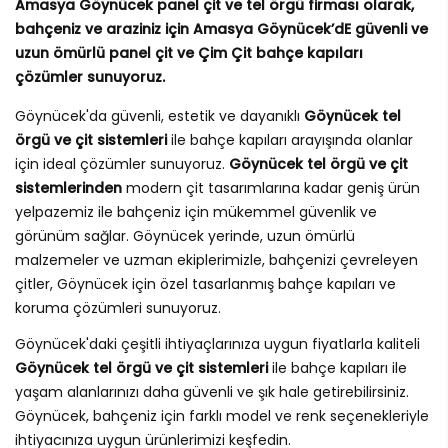
Amasya Göynücek panel çit ve tel örgü firması olarak,
bahçeniz ve araziniz için Amasya Göynücek’dE güvenli ve
uzun ömürlü panel çit ve Çim Çit bahçe kapıları
çözümler sunuyoruz.
Göynücek'da güvenli, estetik ve dayanıklı
Göynücek tel
örgü ve çit sistemleri
ile bahçe kapıları arayışında olanlar
için ideal çözümler sunuyoruz.
Göynücek tel örgü ve çit
sistemlerinden
modern çit tasarımlarına kadar geniş ürün
yelpazemiz ile bahçeniz için mükemmel güvenlik ve
görünüm sağlar. Göynücek yerinde, uzun ömürlü
malzemeler ve uzman ekiplerimizle, bahçenizi çevreleyen
çitler, Göynücek için özel tasarlanmış bahçe kapıları ve
koruma çözümleri sunuyoruz.
Göynücek'daki çeşitli ihtiyaçlarınıza uygun fiyatlarla kaliteli
Göynücek tel örgü ve çit sistemleri
ile bahçe kapıları ile
yaşam alanlarınızı daha güvenli ve şık hale getirebilirsiniz.
Göynücek, bahçeniz için farklı model ve renk seçenekleriyle
ihtiyacınıza uygun ürünlerimizi keşfedin.