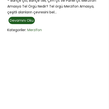
– Bahçe çiti, Bahçe teli, Çim çit ve Panel çit Merzifon
Amasya Tel Örgü Nedir? Tel örgü Merzifon Amasya,
çeşitli alanların çevresini bel...
Devamını Oku
Kategoriler:
Merzifon