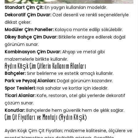
Standart Çim Çit:
En yaygın kullanılan modeldir.
Dekoratif Çim Duvar:
Özel desenli ve renkli seçenekleriyle
dikkat çeker.
Modüler Çim Paneller:
Kolayca monte edilip sökülebilir.
Dikey Bahçe Çim Duvar:
Bitkilerle entegre edilerek doğal
görünüm sunar.
Kombinasyon Çim Duvar:
Ahşap ve metal gibi
malzemelerle birlikte kullanılır.
Aydın Köşk Çim Çitlerin Kullanım Alanları
Bahçeler:
Sınır belirleme ve estetik amaçlı kullanılır.
Park ve Peyzaj Alanları:
Doğal görünüm kazandırır.
Spor Tesisleri:
Halı sahalar ve kortlar için idealdir.
Ticari Alanlar:
Kafe, restoran, otel gibi yerlerde dekoratif
çözüm sunar.
Konutlar:
Bahçelerde hem güvenlik hem de şıklık sağlar.
Çim Çit Fiyatları ve Montajı (Aydın Köşk)
Aydın Köşk Çim Çit Fiyatları; malzeme kalitesine, ölçülere ve