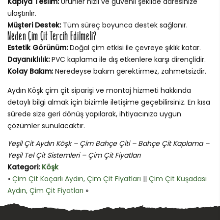
Kapıya Teslim:
Ürünler hızlı ve güvenli şekilde adresinize
ulaştırılır.
Müşteri Destek:
Tüm süreç boyunca destek sağlanır.
Neden Çim Çit Tercih Edilmeli?
Estetik Görünüm:
Doğal çim etkisi ile çevreye şıklık katar.
Dayanıklılık:
PVC kaplama ile dış etkenlere karşı dirençlidir.
Kolay Bakım:
Neredeyse bakım gerektirmez, zahmetsizdir.
Aydın Köşk çim çit siparişi ve montaj hizmeti hakkında
detaylı bilgi almak için bizimle iletişime geçebilirsiniz. En kısa
sürede size geri dönüş yapılarak, ihtiyacınıza uygun
çözümler sunulacaktır.
Yeşil Çit Aydın Köşk – Çim Bahçe Çiti – Bahçe Çit Kaplama –
Yeşil Tel Çit Sistemleri – Çim Çit Fiyatları
Kategori:
Köşk
«
Çim Çit Koçarlı Aydın, Çim Çit Fiyatları
||
Çim Çit Kuşadası
Aydın, Çim Çit Fiyatları
»