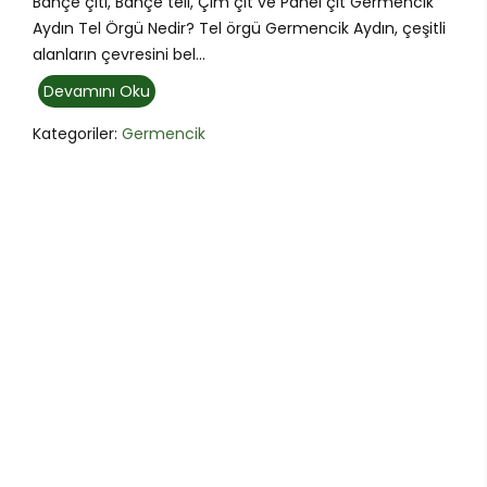
Bahçe çiti, Bahçe teli, Çim çit ve Panel çit Germencik
Aydın Tel Örgü Nedir? Tel örgü Germencik Aydın, çeşitli
alanların çevresini bel...
Devamını Oku
Kategoriler:
Germencik