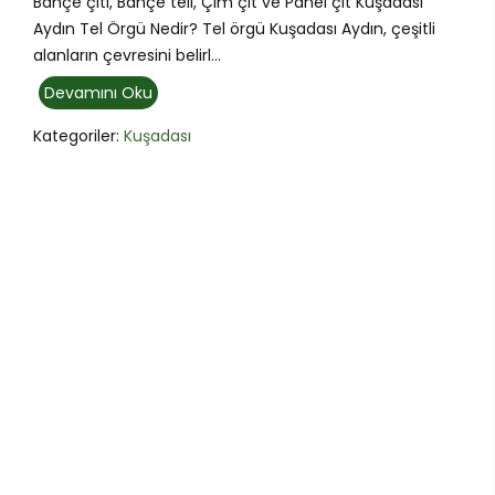
Bahçe çiti, Bahçe teli, Çim çit ve Panel çit Kuşadası
Aydın Tel Örgü Nedir? Tel örgü Kuşadası Aydın, çeşitli
alanların çevresini belirl...
Devamını Oku
Kategoriler:
Kuşadası