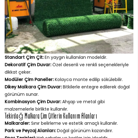
Standart Çim Çit:
En yaygın kullanılan modeldir.
Dekoratif Çim Duvar:
Özel desenli ve renkli seçenekleriyle
dikkat çeker.
Modüler Çim Paneller:
Kolayca monte edilip sökülebilir.
Dikey Malkara Çim Duvar:
Bitkilerle entegre edilerek doğal
görünüm sunar.
Kombinasyon Çim Duvar:
Ahşap ve metal gibi
malzemelerle birlikte kullanılır.
Tekirdağ Malkara Çim Çitlerin Kullanım Alanları
Malkaraler:
Sınır belirleme ve estetik amaçlı kullanılır.
Park ve Peyzaj Alanları:
Doğal görünüm kazandırır.
Spor Tesisleri:
Halı sahalar ve kortlar için idealdir.