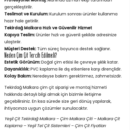
gerçekleştirilir.
Teslimat ve Kurulum:
Kurulum sonrası ürünler kullanıma
hazır hale getirilir.
Tekirdağ Malkara Hızlı ve Güvenilir Hizmet
Kapıya Teslim:
Ürünler hızlı ve güvenli şekilde adresinize
ulaştırılır.
Müşteri Destek:
Tüm süreç boyunca destek sağlanır.
Neden Çim Çit Tercih Edilmeli?
Estetik Görünüm:
Doğal çim etkisi ile çevreye şıklık katar.
Dayanıklılık:
PVC kaplama ile dış etkenlere karşı dirençlidir.
Kolay Bakım:
Neredeyse bakım gerektirmez, zahmetsizdir.
Tekirdağ Malkara çim çit siparişi ve montaj hizmeti
hakkında detaylı bilgi almak için bizimle iletişime
geçebilirsiniz. En kısa sürede size geri dönüş yapılarak,
ihtiyacınıza uygun çözümler sunulacaktır.
Yeşil Çit Tekirdağ Malkara – Çim Malkara Çiti – Malkara Çit
Kaplama – Yeşil Tel Çit Sistemleri – Çim Çit Fiyatları