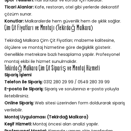
Ticari Alanlar:
Kafe, restoran, otel gibi yerlerde dekoratif
çözüm sunar.
Konutlar:
Malkaralerde hem güvenlik hem de şıklık sağlar.
Çim Çit Fiyatları ve Montajı (Tekirdağ Malkara)
Tekirdağ Malkara Çim Çit Fiyatları; malzeme kalitesine,
ölçülere ve montaj hizmetine göre değişiklik gösterir.
Genellikle metrekare bazlı hesaplama yapılır. Profesyonel
montaj ekibi ile hizmet sunulmalıdır.
Tekirdağ Malkara Çim Çit Sipariş ve Montaj Hizmeti
Sipariş İşlemi
Telefon ile Sipariş:
0312 280 29 99 / 0549 280 39 99
E-posta ile Sipariş:
Sipariş ve sorularınızı e-posta yoluyla
iletebilirsiniz.
Online Sipariş:
Web sitesi üzerinden form doldurarak sipariş
verilebilir.
Montaj Uygulaması (Tekirdağ Malkara)
Keşif Hizmeti:
Montaj öncesi alan analizi yapılır.
Profesyonel Montaj:
Alanında uzman ekip tarafından