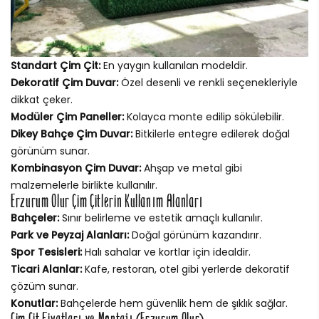
Standart Çim Çit:
En yaygın kullanılan modeldir.
Dekoratif Çim Duvar:
Özel desenli ve renkli seçenekleriyle
dikkat çeker.
Modüler Çim Paneller:
Kolayca monte edilip sökülebilir.
Dikey Bahçe Çim Duvar:
Bitkilerle entegre edilerek doğal
görünüm sunar.
Kombinasyon Çim Duvar:
Ahşap ve metal gibi
malzemelerle birlikte kullanılır.
Erzurum Olur Çim Çitlerin Kullanım Alanları
Bahçeler:
Sınır belirleme ve estetik amaçlı kullanılır.
Park ve Peyzaj Alanları:
Doğal görünüm kazandırır.
Spor Tesisleri:
Halı sahalar ve kortlar için idealdir.
Ticari Alanlar:
Kafe, restoran, otel gibi yerlerde dekoratif
çözüm sunar.
Konutlar:
Bahçelerde hem güvenlik hem de şıklık sağlar.