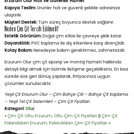
Erzurum Olur Hızlı ve Güvenilir Hizmet
Kapıya Teslim:
Ürünler hızlı ve güvenli şekilde adresinize
ulaştırılır.
Müşteri Destek:
Tüm süreç boyunca destek sağlanır.
Neden Çim Çit Tercih Edilmeli?
Estetik Görünüm:
Doğal çim etkisi ile çevreye şıklık katar.
Dayanıklılık:
PVC kaplama ile dış etkenlere karşı dirençlidir.
Kolay Bakım:
Neredeyse bakım gerektirmez, zahmetsizdir.
Erzurum Olur çim çit siparişi ve montaj hizmeti hakkında
detaylı bilgi almak için bizimle iletişime geçebilirsiniz. En kısa
sürede size geri dönüş yapılarak, ihtiyacınıza uygun
çözümler sunulacaktır.
Yeşil Çit Erzurum Olur – Çim Bahçe Çiti – Bahçe Çit Kaplama
– Yeşil Tel Çit Sistemleri – Çim Çit Fiyatları
Kategori:
Olur
«
Çim Çit Oltu Erzurum, Oltu Çim Çit Fiyatları
||
Çim Çit
Palandöken Erzurum, Palandöken Çim Çit Fiyatları
»