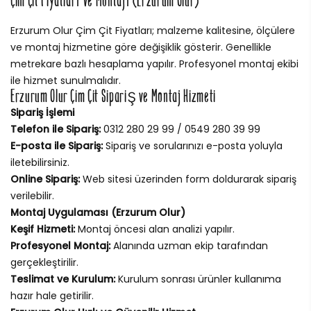
Çim Çit Fiyatları ve Montajı (Erzurum Olur)
Erzurum Olur Çim Çit Fiyatları; malzeme kalitesine, ölçülere
ve montaj hizmetine göre değişiklik gösterir. Genellikle
metrekare bazlı hesaplama yapılır. Profesyonel montaj ekibi
ile hizmet sunulmalıdır.
Erzurum Olur Çim Çit Sipariş ve Montaj Hizmeti
Sipariş İşlemi
Telefon ile Sipariş:
0312 280 29 99 / 0549 280 39 99
E-posta ile Sipariş:
Sipariş ve sorularınızı e-posta yoluyla
iletebilirsiniz.
Online Sipariş:
Web sitesi üzerinden form doldurarak sipariş
verilebilir.
Montaj Uygulaması (Erzurum Olur)
Keşif Hizmeti:
Montaj öncesi alan analizi yapılır.
Profesyonel Montaj:
Alanında uzman ekip tarafından
gerçekleştirilir.
Teslimat ve Kurulum:
Kurulum sonrası ürünler kullanıma
hazır hale getirilir.