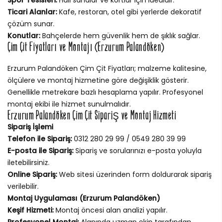
Ticari Alanlar:
Kafe, restoran, otel gibi yerlerde dekoratif
çözüm sunar.
Konutlar:
Bahçelerde hem güvenlik hem de şıklık sağlar.
Çim Çit Fiyatları ve Montajı (Erzurum Palandöken)
Erzurum Palandöken Çim Çit Fiyatları; malzeme kalitesine,
ölçülere ve montaj hizmetine göre değişiklik gösterir.
Genellikle metrekare bazlı hesaplama yapılır. Profesyonel
montaj ekibi ile hizmet sunulmalıdır.
Erzurum Palandöken Çim Çit Sipariş ve Montaj Hizmeti
Sipariş İşlemi
Telefon ile Sipariş:
0312 280 29 99 / 0549 280 39 99
E-posta ile Sipariş:
Sipariş ve sorularınızı e-posta yoluyla
iletebilirsiniz.
Online Sipariş:
Web sitesi üzerinden form doldurarak sipariş
verilebilir.
Montaj Uygulaması (Erzurum Palandöken)
Keşif Hizmeti:
Montaj öncesi alan analizi yapılır.
Profesyonel Montaj:
Alanında uzman ekip tarafından