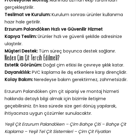
gerçekleştirilir.
Teslimat ve Kurulum:
Kurulum sonrası ürünler kullanıma
hazır hale getirilir.
Erzurum Palandöken Hızlı ve Güvenilir Hizmet
Kapıya Teslim:
Ürünler hızlı ve güvenli şekilde adresinize
ulaştırılır.
Müşteri Destek:
Tüm süreç boyunca destek sağlanır.
Neden Çim Çit Tercih Edilmeli?
Estetik Görünüm:
Doğal çim etkisi ile çevreye şıklık katar.
Dayanıklılık:
PVC kaplama ile dış etkenlere karşı dirençlidir.
Kolay Bakım:
Neredeyse bakım gerektirmez, zahmetsizdir.
Erzurum Palandöken çim çit siparişi ve montaj hizmeti
hakkında detaylı bilgi almak için bizimle iletişime
geçebilirsiniz. En kısa sürede size geri dönüş yapılarak,
ihtiyacınıza uygun çözümler sunulacaktır.
Yeşil Çit Erzurum Palandöken – Çim Bahçe Çiti – Bahçe Çit
Kaplama – Yeşil Tel Çit Sistemleri – Çim Çit Fiyatları