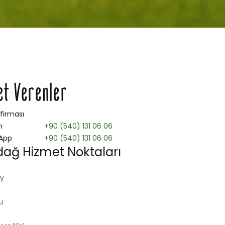
et Verenler
 firması
n
+90 (540) 131 06 06
App
+90 (540) 131 06 06
dağ Hizmet Noktaları
y
u