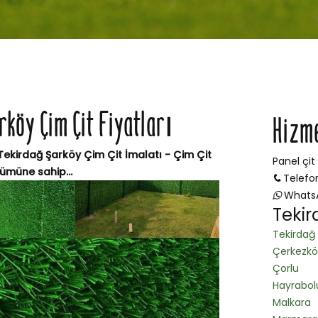
öy Çim Çit Fiyatları
Hizm
 Tekirdağ Şarköy Çim Çit İmalatı - Çim Çit
Panel çit
nümüne sahip...
Telefo
Whats
Tekir
Tekirdağ
Çerkezkö
Çorlu
Hayrabol
Malkara