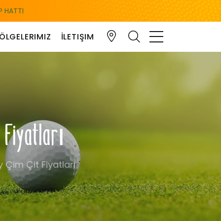
 HATTI
ÖLGELERIMIZ
İLETIŞIM
 Fiyatları
 Çim Çit Fiyatları