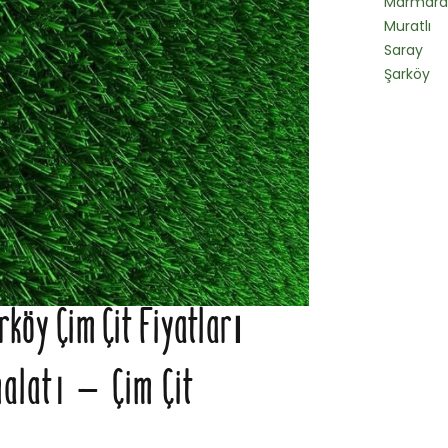
Marmarae
Muratlı
Saray
Şarköy
öy Çim Çit Fiyatları
alatı – Çim Çit