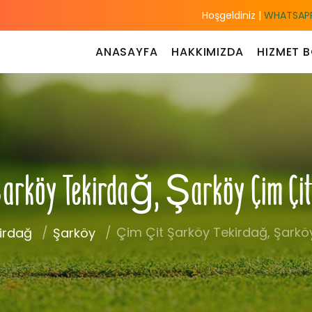
Hoşgeldiniz |
WHATSAPP
ANASAYFA
HAKKIMIZDA
HIZMET B
arköy Tekirdağ, Şarköy Çim Çit
Çim Çit Şarköy Tekirdağ, Şarköy
irdağ
Şarköy