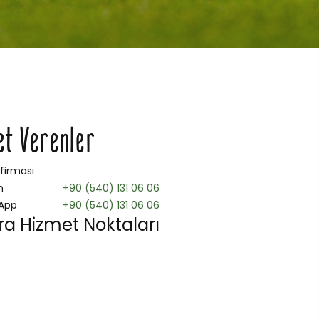
et Verenler
 firması
n
+90 (540) 131 06 06
App
+90 (540) 131 06 06
a Hizmet Noktaları