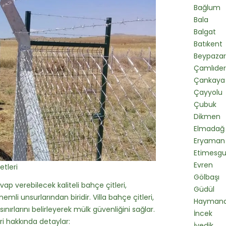
Bağlum
Bala
Balgat
Batıkent
Beypazar
Çamlıde
Çankaya
Çayyolu
Çubuk
Dikmen
Elmadağ
Eryaman
Etimesgu
Evren
etleri
Gölbaşı
vap verebilecek kaliteli bahçe çitleri,
Güdül
li unsurlarından biridir. Villa bahçe çitleri,
Hayman
rlarını belirleyerek mülk güvenliğini sağlar.
İncek
eri hakkında detaylar:
İvedik