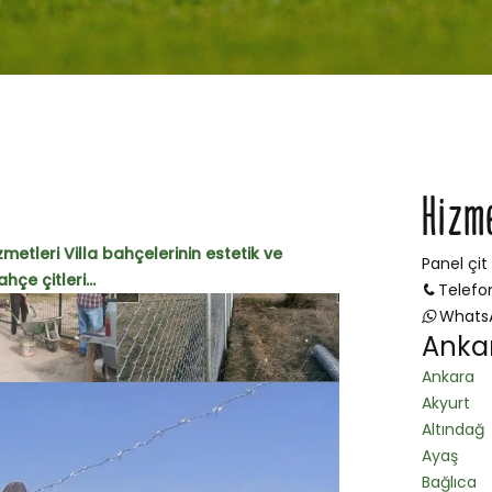
Hizm
metleri Villa bahçelerinin estetik ve
Panel çit
çe çitleri...
Telefo
Whats
Ankar
Ankara
Akyurt
Altındağ
Ayaş
Bağlıca