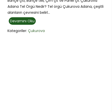
Bahçe çiti, Bahçe teli, Çim çit ve Panel çit Çukurova
Adana Tel Örgü Nedir? Tel örgü Çukurova Adana, çeşitli
alanların çevresini belirl...
Devamını Oku
Kategoriler:
Çukurova