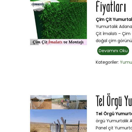
Fiyatları
Çim Çit Yumurtal
Yumurtalık Adana
Çit İmalatı – Çim 
doğal çim görünü
Devamını Oku
Kategoriler:
Yumur
Tel Örgü Y
Tel Örgü Yumurt
örgü Yumurtalık A
Panel çit Yumurta