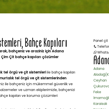
istemleri, Bahçe Kapıları
Panel çit
Telefo
arak, bahçeniz ve araziniz için Adana
Whats
Adana
e Çim Çit bahçe kapıları çözümler
Adana
k tel örgü ve çit sistemleri
ile bahçe kapıları
Aladağ(K
murtalık tel örgü ve çit sistemlerinden
Ceyhan
miz ile bahçeniz için mükemmel güvenlik ve
Çukurov
alzemeler ve uzman ekiplerimizle, bahçenizi
Feke
 bahçe kapıları ve koruma çözümleri
İmamoğl
Karaisalı