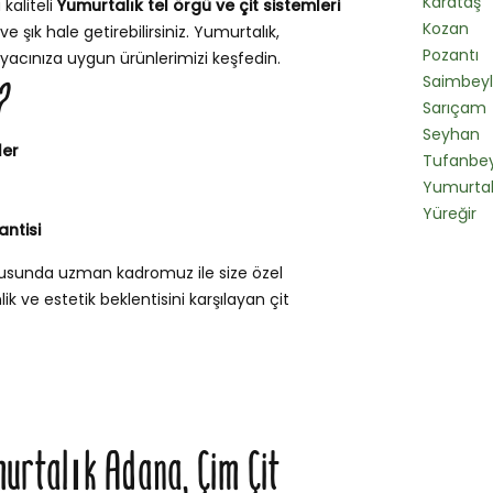
Karataş
 kaliteli
Yumurtalık tel örgü ve çit sistemleri
Kozan
e şık hale getirebilirsiniz. Yumurtalık,
Pozantı
iyacınıza uygun ürünlerimizi keşfedin.
Saimbeyl
?
Sarıçam
Seyhan
ler
Tufanbey
Yumurtal
Yüreğir
antisi
onusunda uzman kadromuz ile size özel
k ve estetik beklentisini karşılayan çit
murtalık Adana, Çim Çit