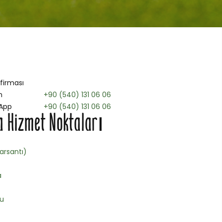
 firması
n
+90 (540) 131 06 06
App
+90 (540) 131 06 06
 Hizmet Noktaları
arsantı)
a
u