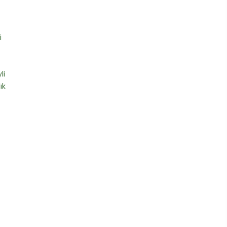
i
li
ık