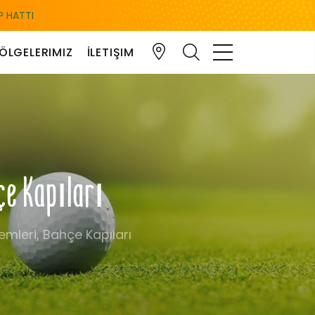
 HATTI
ÖLGELERIMIZ
İLETIŞIM
hçe Kapıları
emleri, Bahçe Kapıları