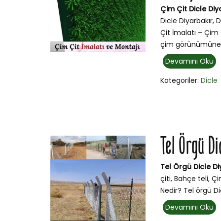
Çim Çit Dicle Diy
Dicle Diyarbakır, 
Çit İmalatı – Çim 
çim görünümüne s
Devamını Oku
Kategoriler:
Dicle
Tel Örgü D
Tel Örgü Dicle D
çiti, Bahçe teli, 
Nedir? Tel örgü Dic
Devamını Oku