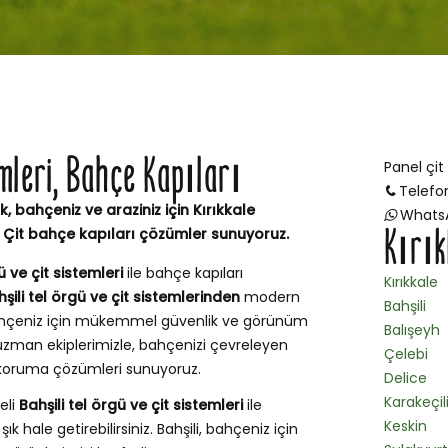
emleri, Bahçe Kapıları
Panel çit
Telefo
k, bahçeniz ve araziniz için Kırıkkale
Whats
Kırık
m Çit bahçe kapıları çözümler sunuyoruz.
ü ve çit sistemleri
ile bahçe kapıları
Kırıkkale
şili tel örgü ve çit sistemlerinden
modern
Bahşili
 bahçeniz için mükemmel güvenlik ve görünüm
Balışeyh
uzman ekiplerimizle, bahçenizi çevreleyen
Çelebi
ve koruma çözümleri sunuyoruz.
Delice
Karakeçil
teli
Bahşili tel örgü ve çit sistemleri
ile
Keskin
k hale getirebilirsiniz. Bahşili, bahçeniz için