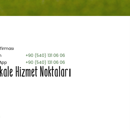
 firması
n
+90 (540) 131 06 06
App
+90 (540) 131 06 06
kale Hizmet Noktaları
i