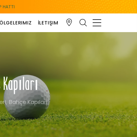
 HATTI
ÖLGELERIMIZ
İLETIŞIM
e Kapıları
eri, Bahçe Kapıları