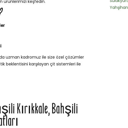
Sulakyurt
n ürünlerimizi keşfedin.
Yahşihan
?
ler
i
unda uzman kadromuz ile size özel çözümler
k beklentisini karşılayan çit sistemleri ile
hşili Kırıkkale, Bahşili
atları