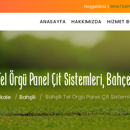
Hoşgeldiniz |
WHATSAPP
ANASAYFA
HAKKIMIZDA
HIZMET B
el Örgü Panel Çit Sistemleri, Bahç
Bahşili Tel Örgü Panel Çit Sisteml
kkale
Bahşili