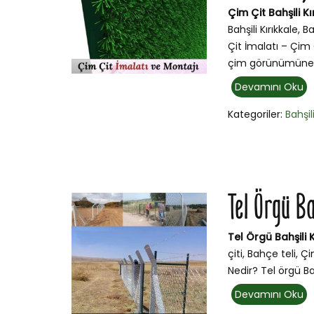
Çim Çit Bahşili Kı
Bahşili Kırıkkale, B
Çit İmalatı – Çim Ç
çim görünümüne s
Devamını Oku
Kategoriler:
Bahşil
Tel Örgü B
Tel Örgü Bahşili 
çiti, Bahçe teli, Ç
Nedir? Tel örgü Bahş
Devamını Oku