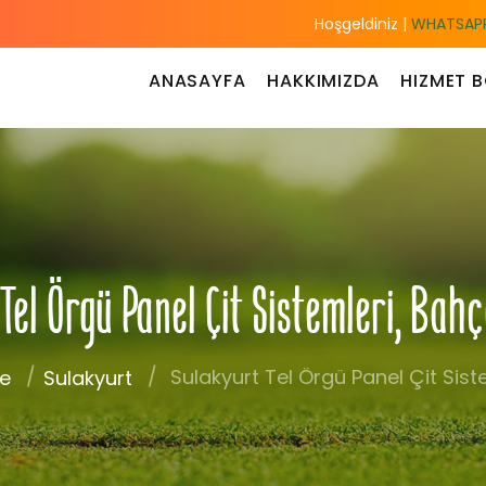
Hoşgeldiniz |
WHATSAPP
ANASAYFA
HAKKIMIZDA
HIZMET B
Tel Örgü Panel Çit Sistemleri, Bah
Sulakyurt Tel Örgü Panel Çit Sist
le
Sulakyurt