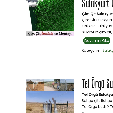
Sulakyurt 
Çim Çit Sulakyurt
Çim Çit Sulakyurt 
Kırıkkale Sulakyurt
Sulakyurt çim çit
Devamını Oku
Kategoriler:
Sulak
Tel Örgü S
Tel Örgü Sulakyur
Bahçe çiti, Bahçe 
Tel Örgü Nedir? Tel
ç...