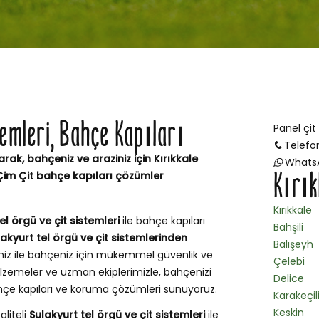
stemleri, Bahçe Kapıları
Panel çit
Telefo
arak, bahçeniz ve araziniz için Kırıkkale
Whats
Kırık
 Çim Çit bahçe kapıları çözümler
Kırıkkale
el örgü ve çit sistemleri
ile bahçe kapıları
Bahşili
lakyurt tel örgü ve çit sistemlerinden
Balışeyh
miz ile bahçeniz için mükemmel güvenlik ve
Çelebi
lzemeler ve uzman ekiplerimizle, bahçenizi
Delice
ahçe kapıları ve koruma çözümleri sunuyoruz.
Karakeçil
Keskin
aliteli
Sulakyurt tel örgü ve çit sistemleri
ile