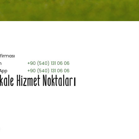
 firması
n
+90 (540) 131 06 06
App
+90 (540) 131 06 06
kale Hizmet Noktaları
i