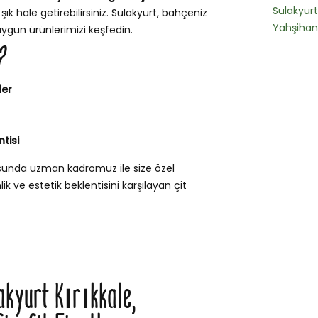
Sulakyurt
ık hale getirebilirsiniz. Sulakyurt, bahçeniz
Yahşihan
uygun ürünlerimizi keşfedin.
?
ler
tisi
usunda uzman kadromuz ile size özel
k ve estetik beklentisini karşılayan çit
lakyurt Kırıkkale,