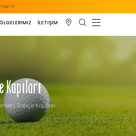
 HATTI
ÖLGELERIMIZ
İLETIŞIM
çe Kapıları
emleri, Bahçe Kapıları