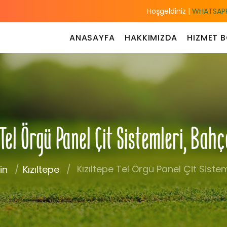
Hoşgeldiniz |
WHATSAPP
ANASAYFA
HAKKIMIZDA
HIZMET B
Tel Örgü Panel Çit Sistemleri, Bah
Kızıltepe Tel Örgü Panel Çit Sistem
in
Kızıltepe