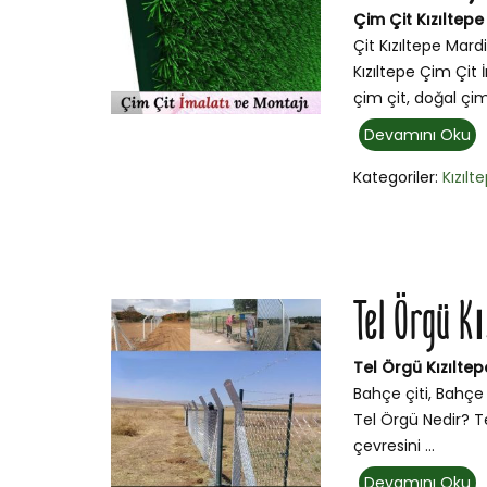
Çim Çit Kızıltepe
Çit Kızıltepe Mardi
Kızıltepe Çim Çit 
çim çit, doğal çi
Devamını Oku
Kategoriler:
Kızılt
Tel Örgü K
Tel Örgü Kızılte
Bahçe çiti, Bahçe 
Tel Örgü Nedir? Te
çevresini ...
Devamını Oku