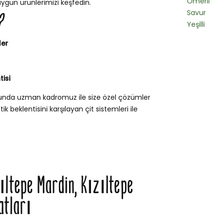
Ömerli
uygun ürünlerimizi keşfedin.
Savur
?
Yeşilli
ler
isi
usunda uzman kadromuz ile size özel çözümler
k beklentisini karşılayan çit sistemleri ile
zıltepe Mardin, Kızıltepe
atları