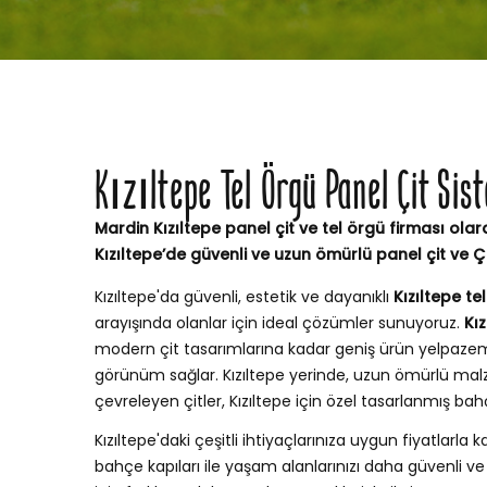
Kızıltepe Tel Örgü Panel Çit Sis
Mardin Kızıltepe panel çit ve tel örgü firması olar
Kızıltepe’de güvenli ve uzun ömürlü panel çit ve 
Kızıltepe'da güvenli, estetik ve dayanıklı
Kızıltepe te
arayışında olanlar için ideal çözümler sunuyoruz.
Kız
modern çit tasarımlarına kadar geniş ürün yelpaze
görünüm sağlar. Kızıltepe yerinde, uzun ömürlü mal
çevreleyen çitler, Kızıltepe için özel tasarlanmış b
Kızıltepe'daki çeşitli ihtiyaçlarınıza uygun fiyatlarla ka
bahçe kapıları ile yaşam alanlarınızı daha güvenli ve ş