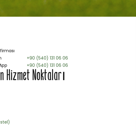
 firması
n
+90 (540) 131 06 06
App
+90 (540) 131 06 06
n Hizmet Noktaları
stel)