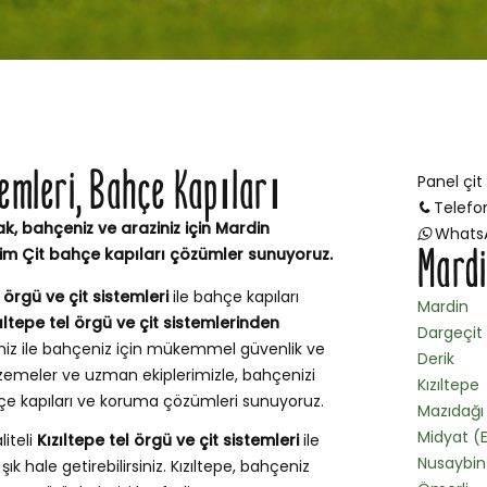
temleri, Bahçe Kapıları
Panel çit
Telefo
ak, bahçeniz ve araziniz için Mardin
Whats
Mardi
Çim Çit bahçe kapıları çözümler sunuyoruz.
l örgü ve çit sistemleri
ile bahçe kapıları
Mardin
ıltepe tel örgü ve çit sistemlerinden
Dargeçit
miz ile bahçeniz için mükemmel güvenlik ve
Derik
zemeler ve uzman ekiplerimizle, bahçenizi
Kızıltepe
ahçe kapıları ve koruma çözümleri sunuyoruz.
Mazıdağı
Midyat (E
liteli
Kızıltepe tel örgü ve çit sistemleri
ile
Nusaybin
ık hale getirebilirsiniz. Kızıltepe, bahçeniz