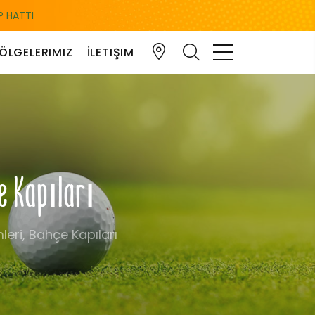
 HATTI
ÖLGELERIMIZ
İLETIŞIM
çe Kapıları
leri, Bahçe Kapıları