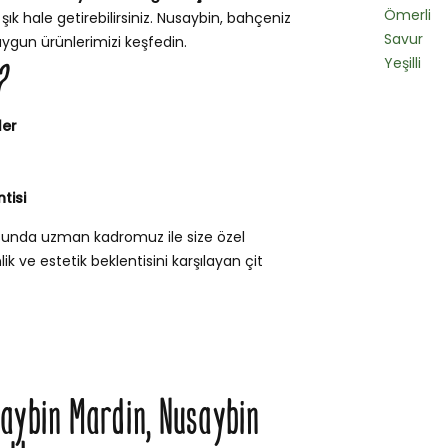
Ömerli
şık hale getirebilirsiniz. Nusaybin, bahçeniz
Savur
uygun ürünlerimizi keşfedin.
Yeşilli
?
ler
tisi
usunda uzman kadromuz ile size özel
k ve estetik beklentisini karşılayan çit
saybin Mardin, Nusaybin