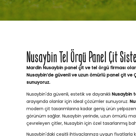
Nusaybin Tel Örgü Panel Çit Sis
Mardin Nusaybin panel çit ve tel örgü firması olar
Nusaybin’de güvenli ve uzun ömürlü panel çit ve 
sunuyoruz.
Nusaybin'da güvenli, estetik ve dayanıklı
Nusaybin te
arayışında olanlar için ideal çözümler sunuyoruz.
Nu
modern çit tasarımlarına kadar geniş ürün yelpaze
görünüm sağlar. Nusaybin yerinde, uzun ömürlü mal
çevreleyen çitler, Nusaybin için özel tasarlanmış b
Nusaybin'daki çeşitli ihtiyaçlarınıza uygun fiyatlarla k