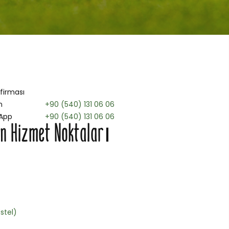
 firması
n
+90 (540) 131 06 06
App
+90 (540) 131 06 06
n Hizmet Noktaları
stel)