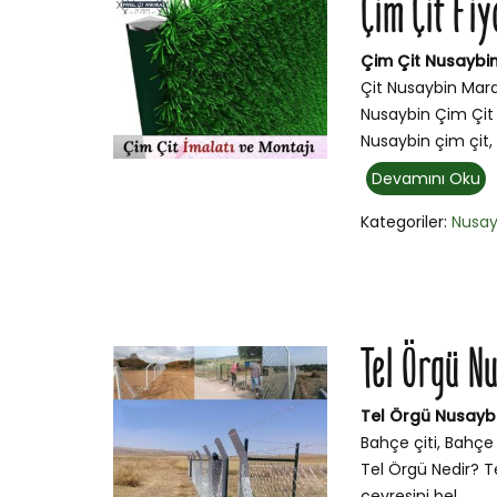
Çim Çit Fiy
Çim Çit Nusaybin
Çit Nusaybin Mard
Nusaybin Çim Çit 
Nusaybin çim çit,
Devamını Oku
Kategoriler:
Nusay
Tel Örgü N
Tel Örgü Nusayb
Bahçe çiti, Bahçe 
Tel Örgü Nedir? Te
çevresini bel...