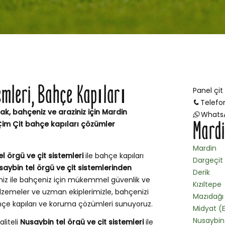
temleri, Bahçe Kapıları
Panel çit
Telefo
ak, bahçeniz ve araziniz için Mardin
Whats
Mardi
Çim Çit bahçe kapıları çözümler
Mardin
l örgü ve çit sistemleri
ile bahçe kapıları
Dargeçit
saybin tel örgü ve çit sistemlerinden
Derik
miz ile bahçeniz için mükemmel güvenlik ve
Kızıltepe
zemeler ve uzman ekiplerimizle, bahçenizi
Mazıdağı
ahçe kapıları ve koruma çözümleri sunuyoruz.
Midyat (E
Nusaybin
aliteli
Nusaybin tel örgü ve çit sistemleri
ile