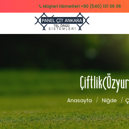
Müşteri Hizmetleri
+90 (540) 131 06 06
Çiftlik(Özyur
Anasayfa
Niğde
Ç