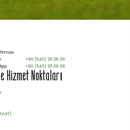
 firması
n
+90 (540) 131 06 06
App
+90 (540) 131 06 06
 Hizmet Noktaları
r
Özyurt)