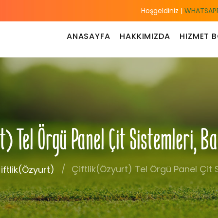
Hoşgeldiniz |
WHATSAPP
ANASAYFA
HAKKIMIZDA
HIZMET B
t) Tel Örgü Panel Çit Sistemleri, 
Çiftlik(Özyurt) Tel Örgü Panel Çit 
iftlik(Özyurt)