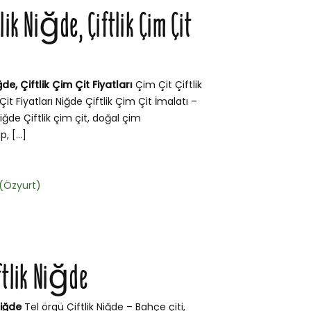
tlik Niğde, Çiftlik Çim Çit
ğde, Çiftlik Çim Çit Fiyatları
Çim Çit Çiftlik
Çit Fiyatları Niğde Çiftlik Çim Çit İmalatı –
Niğde Çiftlik çim çit, doğal çim
, […]
k(Özyurt)
iftlik Niğde
Niğde
Tel örgü Çiftlik Niğde – Bahçe çiti,