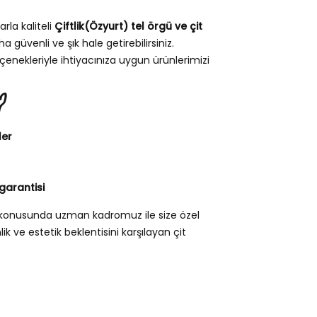
arla kaliteli
Çiftlik(Özyurt) tel örgü ve çit
a güvenli ve şık hale getirebilirsiniz.
eçenekleriyle ihtiyacınıza uygun ürünlerimizi
?
ler
garantisi
rı konusunda uzman kadromuz ile size özel
k ve estetik beklentisini karşılayan çit