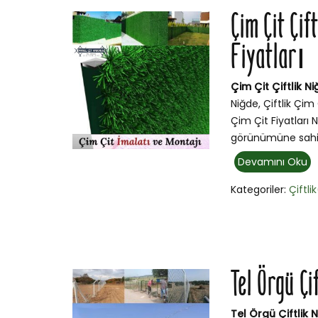
Çim Çit Çif
Fiyatları
Çim Çit Çiftlik Ni
Niğde, Çiftlik Çim 
Çim Çit Fiyatları 
görünümüne sahip
Devamını Oku
Kategoriler:
Çiftli
Tel Örgü Ç
Tel Örgü Çiftlik 