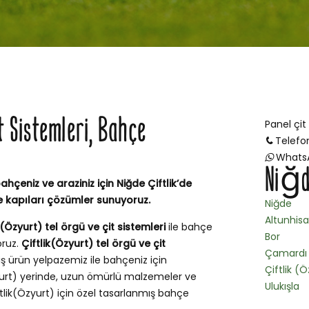
it Sistemleri, Bahçe
Panel çit
Telefo
Whats
Niğde
ahçeniz ve araziniz için Niğde Çiftlik’de
e kapıları çözümler sunuyoruz.
Niğde
Altunhisa
k(Özyurt) tel örgü ve çit sistemleri
ile bahçe
Bor
oruz.
Çiftlik(Özyurt) tel örgü ve çit
Çamardı
ş ürün yelpazemiz ile bahçeniz için
Çiftlik (
urt) yerinde, uzun ömürlü malzemeler ve
Ulukışla
ftlik(Özyurt) için özel tasarlanmış bahçe