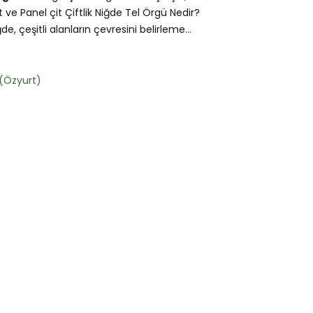
t ve Panel çit Çiftlik Niğde Tel Örgü Nedir?
ğde, çeşitli alanların çevresini belirleme...
k(Özyurt)