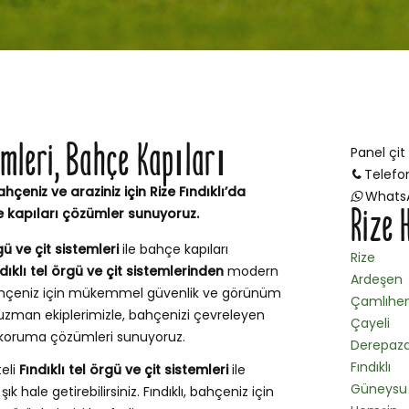
temleri, Bahçe Kapıları
Panel çit
Telefo
ahçeniz ve araziniz için Rize Fındıklı’da
Whats
Rize 
e kapıları çözümler sunuyoruz.
gü ve çit sistemleri
ile bahçe kapıları
Rize
dıklı tel örgü ve çit sistemlerinden
modern
Ardeşen
 bahçeniz için mükemmel güvenlik ve görünüm
Çamlıhe
 uzman ekiplerimizle, bahçenizi çevreleyen
Çayeli
 ve koruma çözümleri sunuyoruz.
Derepaza
Fındıklı
teli
Fındıklı tel örgü ve çit sistemleri
ile
Güneysu
k hale getirebilirsiniz. Fındıklı, bahçeniz için