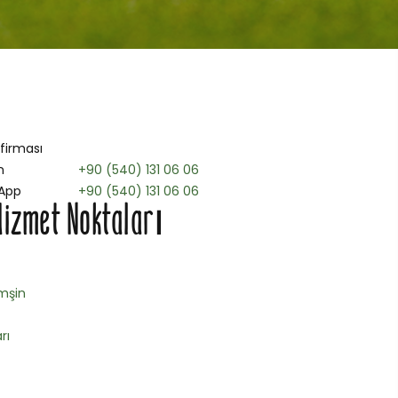
 firması
n
+90 (540) 131 06 06
App
+90 (540) 131 06 06
Hizmet Noktaları
mşin
rı