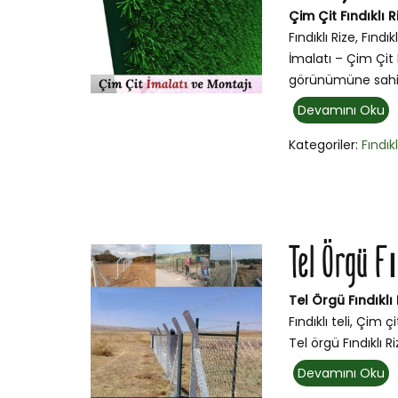
Çim Çit Fındıklı R
Fındıklı Rize, Fındı
İmalatı – Çim Çit F
görünümüne sahip
Devamını Oku
Kategoriler:
Fındıkl
Tel Örgü F
Tel Örgü Fındıklı 
Fındıklı teli, Çim 
Tel örgü Fındıklı Ri
Devamını Oku