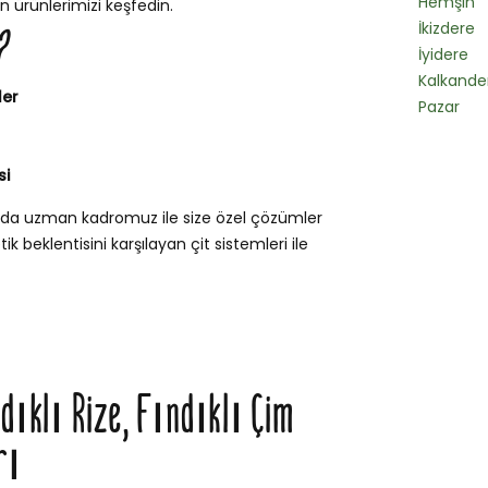
Hemşin
n ürünlerimizi keşfedin.
İkizdere
?
İyidere
Kalkande
ler
Pazar
si
sunda uzman kadromuz ile size özel çözümler
k beklentisini karşılayan çit sistemleri ile
ndıklı Rize, Fındıklı Çim
rı