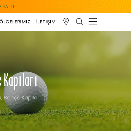
 HATTI
ÖLGELERIMIZ
İLETIŞIM
e Kapıları
i, Bahçe Kapıları