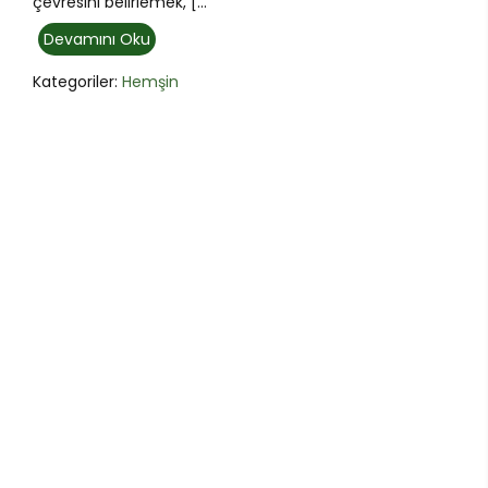
çevresini belirlemek, [...
Devamını Oku
Kategoriler:
Hemşin