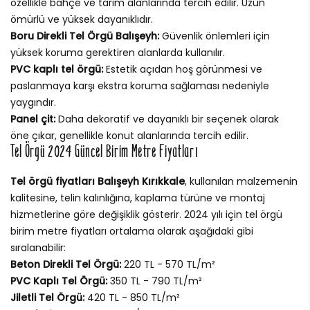
özellikle bahçe ve tarım alanlarında tercih edilir. Uzun
ömürlü ve yüksek dayanıklıdır.
Boru Direkli Tel Örgü Balışeyh:
Güvenlik önlemleri için
yüksek koruma gerektiren alanlarda kullanılır.
PVC kaplı tel örgü:
Estetik açıdan hoş görünmesi ve
paslanmaya karşı ekstra koruma sağlaması nedeniyle
yaygındır.
Panel çit:
Daha dekoratif ve dayanıklı bir seçenek olarak
öne çıkar, genellikle konut alanlarında tercih edilir.
Tel Örgü 2024 Güncel Birim Metre Fiyatları
Tel örgü fiyatları Balışeyh Kırıkkale
, kullanılan malzemenin
kalitesine, telin kalınlığına, kaplama türüne ve montaj
hizmetlerine göre değişiklik gösterir. 2024 yılı için tel örgü
birim metre fiyatları ortalama olarak aşağıdaki gibi
sıralanabilir:
Beton Direkli Tel Örgü:
220 TL - 570 TL/m²
PVC Kaplı Tel Örgü:
350 TL - 790 TL/m²
Jiletli Tel Örgü:
420 TL - 850 TL/m²