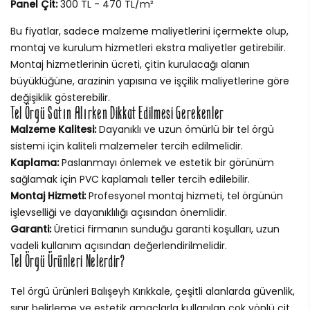
Panel Çit:
300 TL - 470 TL/m²
Bu fiyatlar, sadece malzeme maliyetlerini içermekte olup,
montaj ve kurulum hizmetleri ekstra maliyetler getirebilir.
Montaj hizmetlerinin ücreti, çitin kurulacağı alanın
büyüklüğüne, arazinin yapısına ve işçilik maliyetlerine göre
değişiklik gösterebilir.
Tel Örgü Satın Alırken Dikkat Edilmesi Gerekenler
Malzeme Kalitesi:
Dayanıklı ve uzun ömürlü bir tel örgü
sistemi için kaliteli malzemeler tercih edilmelidir.
Kaplama:
Paslanmayı önlemek ve estetik bir görünüm
sağlamak için PVC kaplamalı teller tercih edilebilir.
Montaj Hizmeti:
Profesyonel montaj hizmeti, tel örgünün
işlevselliği ve dayanıklılığı açısından önemlidir.
Garanti:
Üretici firmanın sunduğu garanti koşulları, uzun
vadeli kullanım açısından değerlendirilmelidir.
Tel Örgü Ürünleri Nelerdir?
Tel örgü ürünleri Balışeyh Kırıkkale, çeşitli alanlarda güvenlik,
sınır belirleme ve estetik amaçlarla kullanılan çok yönlü çit