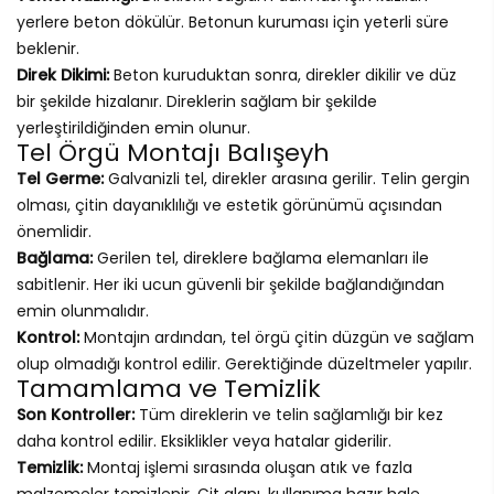
yerlere beton dökülür. Betonun kuruması için yeterli süre
beklenir.
Direk Dikimi:
Beton kuruduktan sonra, direkler dikilir ve düz
bir şekilde hizalanır. Direklerin sağlam bir şekilde
yerleştirildiğinden emin olunur.
Tel Örgü Montajı Balışeyh
Tel Germe:
Galvanizli tel, direkler arasına gerilir. Telin gergin
olması, çitin dayanıklılığı ve estetik görünümü açısından
önemlidir.
Bağlama:
Gerilen tel, direklere bağlama elemanları ile
sabitlenir. Her iki ucun güvenli bir şekilde bağlandığından
emin olunmalıdır.
Kontrol:
Montajın ardından, tel örgü çitin düzgün ve sağlam
olup olmadığı kontrol edilir. Gerektiğinde düzeltmeler yapılır.
Tamamlama ve Temizlik
Son Kontroller:
Tüm direklerin ve telin sağlamlığı bir kez
daha kontrol edilir. Eksiklikler veya hatalar giderilir.
Temizlik:
Montaj işlemi sırasında oluşan atık ve fazla
malzemeler temizlenir. Çit alanı, kullanıma hazır hale