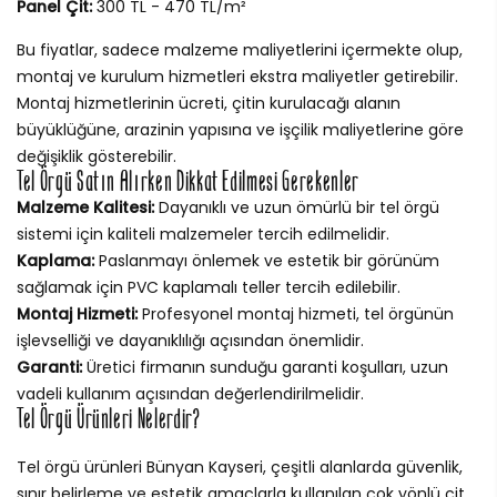
Panel Çit:
300 TL - 470 TL/m²
Bu fiyatlar, sadece malzeme maliyetlerini içermekte olup,
montaj ve kurulum hizmetleri ekstra maliyetler getirebilir.
Montaj hizmetlerinin ücreti, çitin kurulacağı alanın
büyüklüğüne, arazinin yapısına ve işçilik maliyetlerine göre
değişiklik gösterebilir.
Tel Örgü Satın Alırken Dikkat Edilmesi Gerekenler
Malzeme Kalitesi:
Dayanıklı ve uzun ömürlü bir tel örgü
sistemi için kaliteli malzemeler tercih edilmelidir.
Kaplama:
Paslanmayı önlemek ve estetik bir görünüm
sağlamak için PVC kaplamalı teller tercih edilebilir.
Montaj Hizmeti:
Profesyonel montaj hizmeti, tel örgünün
işlevselliği ve dayanıklılığı açısından önemlidir.
Garanti:
Üretici firmanın sunduğu garanti koşulları, uzun
vadeli kullanım açısından değerlendirilmelidir.
Tel Örgü Ürünleri Nelerdir?
Tel örgü ürünleri Bünyan Kayseri, çeşitli alanlarda güvenlik,
sınır belirleme ve estetik amaçlarla kullanılan çok yönlü çit