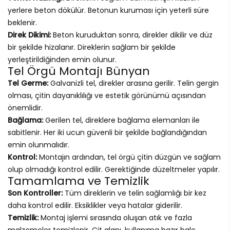
yerlere beton dökülür. Betonun kuruması için yeterli süre
beklenir.
Direk Dikimi:
Beton kuruduktan sonra, direkler dikilir ve düz
bir şekilde hizalanır. Direklerin sağlam bir şekilde
yerleştirildiğinden emin olunur.
Tel Örgü Montajı Bünyan
Tel Germe:
Galvanizli tel, direkler arasına gerilir. Telin gergin
olması, çitin dayanıklılığı ve estetik görünümü açısından
önemlidir.
Bağlama:
Gerilen tel, direklere bağlama elemanları ile
sabitlenir. Her iki ucun güvenli bir şekilde bağlandığından
emin olunmalıdır.
Kontrol:
Montajın ardından, tel örgü çitin düzgün ve sağlam
olup olmadığı kontrol edilir. Gerektiğinde düzeltmeler yapılır.
Tamamlama ve Temizlik
Son Kontroller:
Tüm direklerin ve telin sağlamlığı bir kez
daha kontrol edilir. Eksiklikler veya hatalar giderilir.
Temizlik:
Montaj işlemi sırasında oluşan atık ve fazla
malzemeler temizlenir. Çit alanı, kullanıma hazır hale