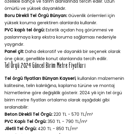
özellikle bahçe ve tarım alanlarında tercih edilir. Uzun
ömürlü ve yüksek dayanıklıdır.
Boru Direkli Tel Örgü Bünyan:
Güvenlik önlemleri için
yüksek koruma gerektiren alanlarda kullanılır.
PVC kaplı tel örgü:
Estetik açıdan hoş görünmesi ve
paslanmaya karşı ekstra koruma sağlaması nedeniyle
yaygındır.
Panel çit:
Daha dekoratif ve dayanıklı bir seçenek olarak
öne çıkar, genellikle konut alanlarında tercih edilir.
Tel Örgü 2024 Güncel Birim Metre Fiyatları
Tel örgü fiyatları Bünyan Kayseri
, kullanılan malzemenin
kalitesine, telin kalınlığına, kaplama türüne ve montaj
hizmetlerine göre değişiklik gösterir. 2024 yılı için tel örgü
birim metre fiyatları ortalama olarak aşağıdaki gibi
sıralanabilir:
Beton Direkli Tel Örgü:
220 TL - 570 TL/m²
PVC Kaplı Tel Örgü:
350 TL - 790 TL/m²
Jiletli Tel Örgü:
420 TL - 850 TL/m²