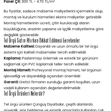
Panel Çit:
300 TL - 470 TL/m²
Bu fiyatlar, sadece malzeme maliyetlerini içermekte olup,
montaj ve kurulum hizmetleri ekstra maliyetler getirebilir.
Montaj hizmetlerinin ücreti, çitin kurulacağı alanın
büyüklüğüne, arazinin yapısına ve işçilik maliyetlerine göre
değişiklik gösterebilir.
Tel Örgü Satın Alırken Dikkat Edilmesi Gerekenler
Malzeme Kalitesi:
Dayanıklı ve uzun ömürlü bir tel örgü
sistemi için kaliteli malzemeler tercih edilmelidir.
Kaplama:
Paslanmayı önlemek ve estetik bir görünüm
sağlamak için PVC kaplamalı teller tercih edilebilir.
Montaj Hizmeti:
Profesyonel montaj hizmeti, tel örgünün
işlevselliği ve dayanıklılığı açısından önemlidir.
Garanti:
Üretici firmanın sunduğu garanti koşulları, uzun
vadeli kullanım açısından değerlendirilmelidir.
Tel Örgü Ürünleri Nelerdir?
Tel örgü ürünleri Çüngüş Diyarbakır, çeşitli alanlarda
güvenlik, sınır belirleme ve estetik amaçlarla kullanılan çok