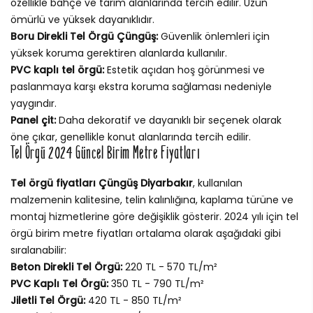
özellikle bahçe ve tarım alanlarında tercih edilir. Uzun
ömürlü ve yüksek dayanıklıdır.
Boru Direkli Tel Örgü Çüngüş:
Güvenlik önlemleri için
yüksek koruma gerektiren alanlarda kullanılır.
PVC kaplı tel örgü:
Estetik açıdan hoş görünmesi ve
paslanmaya karşı ekstra koruma sağlaması nedeniyle
yaygındır.
Panel çit:
Daha dekoratif ve dayanıklı bir seçenek olarak
öne çıkar, genellikle konut alanlarında tercih edilir.
Tel Örgü 2024 Güncel Birim Metre Fiyatları
Tel örgü fiyatları Çüngüş Diyarbakır
, kullanılan
malzemenin kalitesine, telin kalınlığına, kaplama türüne ve
montaj hizmetlerine göre değişiklik gösterir. 2024 yılı için tel
örgü birim metre fiyatları ortalama olarak aşağıdaki gibi
sıralanabilir:
Beton Direkli Tel Örgü:
220 TL - 570 TL/m²
PVC Kaplı Tel Örgü:
350 TL - 790 TL/m²
Jiletli Tel Örgü:
420 TL - 850 TL/m²