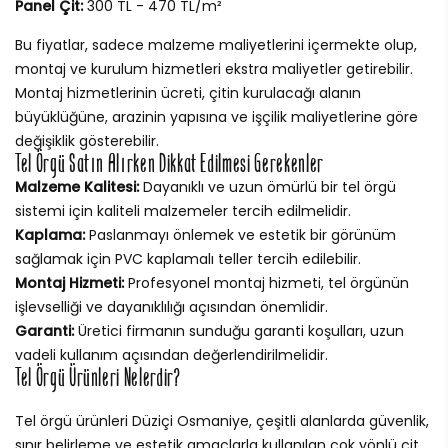
Panel Çit:
300 TL - 470 TL/m²
Bu fiyatlar, sadece malzeme maliyetlerini içermekte olup,
montaj ve kurulum hizmetleri ekstra maliyetler getirebilir.
Montaj hizmetlerinin ücreti, çitin kurulacağı alanın
büyüklüğüne, arazinin yapısına ve işçilik maliyetlerine göre
değişiklik gösterebilir.
Tel Örgü Satın Alırken Dikkat Edilmesi Gerekenler
Malzeme Kalitesi:
Dayanıklı ve uzun ömürlü bir tel örgü
sistemi için kaliteli malzemeler tercih edilmelidir.
Kaplama:
Paslanmayı önlemek ve estetik bir görünüm
sağlamak için PVC kaplamalı teller tercih edilebilir.
Montaj Hizmeti:
Profesyonel montaj hizmeti, tel örgünün
işlevselliği ve dayanıklılığı açısından önemlidir.
Garanti:
Üretici firmanın sunduğu garanti koşulları, uzun
vadeli kullanım açısından değerlendirilmelidir.
Tel Örgü Ürünleri Nelerdir?
Tel örgü ürünleri Düziçi Osmaniye, çeşitli alanlarda güvenlik,
sınır belirleme ve estetik amaçlarla kullanılan çok yönlü çit