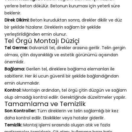
yerlere beton dökülür. Betonun kuruması için yeterli süre
beklenir.
Direk Dikimi:
Beton kuruduktan sonra, direkler dikilir ve düz
bir şekilde hizalanır. Direklerin sağlam bir şekilde
yerleştirildiğinden emin olunur.
Tel Örgü Montajı Düziçi
Tel Germe:
Galvanizli tel, direkler arasına gerilir. Telin gergin
olması, çitin dayanıklılığı ve estetik görünümü açısından
önemlidir.
Bağlama:
Gerilen tel, direklere bağlama elemanları ile
sabitlenir. Her iki ucun güvenli bir şekilde bağlandığından
emin olunmalıdır.
Kontrol:
Montajın ardından, tel örgü çitin düzgün ve sağlam
olup olmadığı kontrol edilir. Gerektiğinde düzeltmeler yapılır.
Tamamlama ve Temizlik
Son Kontroller:
Tüm direklerin ve telin sağlamlığı bir kez
daha kontrol edilir. Eksiklikler veya hatalar giderilir.
Temizlik:
Montaj işlemi sırasında oluşan atık ve fazla
malzemeler temizlenir. Çit alanı, kullanıma hazır hale