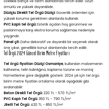
özellikle bahçe ve tarım alanlarında tercih edilir. Uzun
ömürlü ve yüksek dayanıklıdır.
Düziçiu Direkli Tel Örgü Düziçi:
Güvenlik önlemleri için
yüksek koruma gerektiren alanlarda kullanılır.
PVC kaplı tel örgü:
Estetik açıdan hoş görünmesi ve
paslanmaya karşı ekstra koruma sağlaması nedeniyle
yaygındır.
Panel çit:
Daha dekoratif ve dayanıklı bir seçenek olarak
öne çıkar, genellikle konut alanlarında tercih edilir.
Tel Örgü 2024 Güncel Birim Metre Fiyatları
Tel örgü fiyatları Düziçi Osmaniye
, kullanılan malzemenin
kalitesine, telin kalınlığına, kaplama türüne ve montaj
hizmetlerine göre değişiklik gösterir. 2024 yılı için tel örgü
birim metre fiyatları ortalama olarak aşağıdaki gibi
sıralanabilir:
Beton Direkli Tel Örgü:
220 TL - 570 TL/m²
PVC Kaplı Tel Örgü:
350 TL - 790 TL/m²
Jiletli Tel Örgü:
420 TL - 850 TL/m²