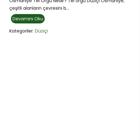
Osmaniye Tel Örgü Nedir? Tel örgü Düziçi Osmaniye,
çeşitli alanların çevresini b...
Devamını Oku
Kategoriler:
Düziçi