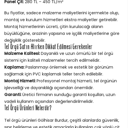
Panel Çit:
280 TL – 450 TL/m²
Bu fiyatlar, sadece malzeme maliyetlerini içermekte olup,
montaj ve kurulum hizmetleri ekstra maliyetler getirebilir.
Montaj hizmetlerinin ücreti, çitin kurulacağı alanın
büyüklüğüne, arazinin yapısına ve işçilik maliyetlerine göre
değişiklik gösterebilir.
Tel Örgü Satın Alırken Dikkat Edilmesi Gerekenler
Malzeme Kalitesi:
Dayanıklı ve uzun ömürlü bir tel örgü
sistemi için kaliteli malzemeler tercih edilmelidir.
Kaplama:
Paslanmayı önlemek ve estetik bir görünüm
sağlamak için PVC kaplamalı teller tercih edilebilir.
Montaj Hizmeti:
Profesyonel montaj hizmeti, tel örgünün
işlevselliği ve dayanıklılığı açısından önemlidir.
Garanti:
Üretici firmanın sunduğu garanti koşulları, uzun
vadeli kullanım açısından değerlendirilmelidir.
Tel Örgü Ürünleri Nelerdir?
Tel örgü ürünleri Gölhisar Burdur, çeşitli alanlarda güvenlik,
sınır belirleme ve estetik amaçlarla kullanılan çok yönlü çit