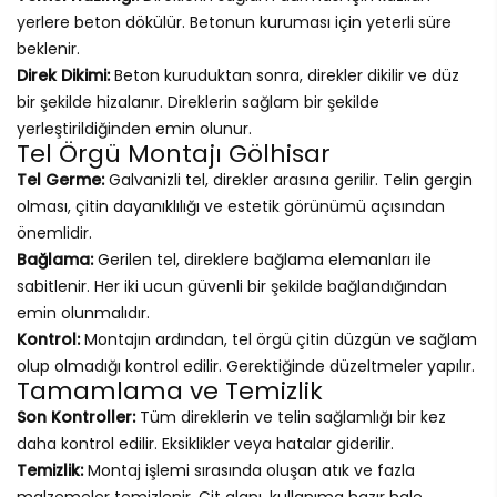
yerlere beton dökülür. Betonun kuruması için yeterli süre
beklenir.
Direk Dikimi:
Beton kuruduktan sonra, direkler dikilir ve düz
bir şekilde hizalanır. Direklerin sağlam bir şekilde
yerleştirildiğinden emin olunur.
Tel Örgü Montajı Gölhisar
Tel Germe:
Galvanizli tel, direkler arasına gerilir. Telin gergin
olması, çitin dayanıklılığı ve estetik görünümü açısından
önemlidir.
Bağlama:
Gerilen tel, direklere bağlama elemanları ile
sabitlenir. Her iki ucun güvenli bir şekilde bağlandığından
emin olunmalıdır.
Kontrol:
Montajın ardından, tel örgü çitin düzgün ve sağlam
olup olmadığı kontrol edilir. Gerektiğinde düzeltmeler yapılır.
Tamamlama ve Temizlik
Son Kontroller:
Tüm direklerin ve telin sağlamlığı bir kez
daha kontrol edilir. Eksiklikler veya hatalar giderilir.
Temizlik:
Montaj işlemi sırasında oluşan atık ve fazla
malzemeler temizlenir. Çit alanı, kullanıma hazır hale