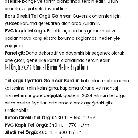
özellikle bahçe ve tarım alanlarında tercih edilir. Uzun
ömürlü ve yüksek dayanıklıdır.
Boru Direkli Tel Örgü Gölhisar:
Güvenlik önlemleri için
yüksek koruma gerektiren alanlarda kullanılır.
PVC kaplı tel örgü:
Estetik açıdan hoş görünmesi ve
paslanmaya karşı ekstra koruma sağlaması nedeniyle
yaygındır.
Panel çit:
Daha dekoratif ve dayanıklı bir seçenek olarak
öne çıkar, genellikle konut alanlarında tercih edilir.
Tel Örgü 2024 Güncel Birim Metre Fiyatları
Tel örgü fiyatları Gölhisar Burdur
, kullanılan malzemenin
kalitesine, telin kalınlığına, kaplama türüne ve montaj
hizmetlerine göre değişiklik gösterir. 2024 yılı için tel örgü
birim metre fiyatları ortalama olarak aşağıdaki gibi
sıralanabilir:
Beton Direkli Tel Örgü:
230 TL – 550 TL/m²
PVC Kaplı Tel Örgü:
340 TL – 770 TL/m²
Jiletli Tel Örgü:
400 TL – 800 TL/m²