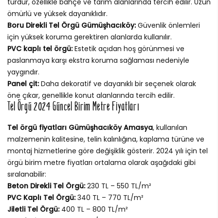
türdür, özellikle bahçe ve tarım alanlarında tercih edilir. Uzun
ömürlü ve yüksek dayanıklıdır.
Boru Direkli Tel Örgü Gümüşhacıköy:
Güvenlik önlemleri
için yüksek koruma gerektiren alanlarda kullanılır.
PVC kaplı tel örgü:
Estetik açıdan hoş görünmesi ve
paslanmaya karşı ekstra koruma sağlaması nedeniyle
yaygındır.
Panel çit:
Daha dekoratif ve dayanıklı bir seçenek olarak
öne çıkar, genellikle konut alanlarında tercih edilir.
Tel Örgü 2024 Güncel Birim Metre Fiyatları
Tel örgü fiyatları Gümüşhacıköy Amasya
, kullanılan
malzemenin kalitesine, telin kalınlığına, kaplama türüne ve
montaj hizmetlerine göre değişiklik gösterir. 2024 yılı için tel
örgü birim metre fiyatları ortalama olarak aşağıdaki gibi
sıralanabilir:
Beton Direkli Tel Örgü:
230 TL – 550 TL/m²
PVC Kaplı Tel Örgü:
340 TL – 770 TL/m²
Jiletli Tel Örgü:
400 TL – 800 TL/m²