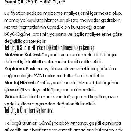
Panel Çit:
280 TL – 450 TL/m²
Bu fiyatlar, sadece malzeme maliyetlerini içermekte olup,
montaj ve kurulum hizmetleri ekstra maliyetler getirebilir.
Montaj hizmetlerinin ücreti, çitin kurulacağı alanın
büyüklüğüne, arazinin yapısına ve işçilik maliyetlerine göre
değişiklik gösterebilir.
Tel Örgü Satın Alırken Dikkat Edilmesi Gerekenler
Malzeme Kalitesi:
Dayanıklı ve uzun ömürlü bir tel örgü
sistemi için kaliteli malzemeler tercih edilmelidir.
Kaplama:
Paslanmayı önlemek ve estetik bir görünüm
sağlamak için PVC kaplamalı teller tercih edilebilir.
Montaj Hizmeti:
Profesyonel montaj hizmeti, tel örgünün
işlevselliği ve dayanıklılığı açısından önemlidir.
Garanti:
Üretici firmanın sunduğu garanti koşulları, uzun
vadeli kullanım açısından değerlendirilmelidir.
Tel Örgü Ürünleri Nelerdir?
Tel örgü ürünleri Gümüşhacıköy Amasya, çeşitli alanlarda
güvenlik, sınır belirleme ve estetik amaçlarla kullanılan çok