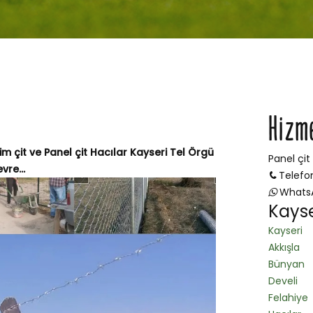
Hizm
Çim çit ve Panel çit Hacılar Kayseri Tel Örgü
Panel çit
vre...
Telefo
Whats
Kayse
Kayseri
Akkışla
Bünyan
Develi
Felahiye