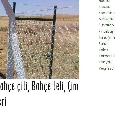
Hacılar
İncesu
Kocasina
Melikgazi
Özvatan
Pınarbaşı
Sarıoğlan
Sarız
Talas
Tomarza
Yahyalı
Yeşilhisar
hçe çiti, Bahçe teli, Çim
eri