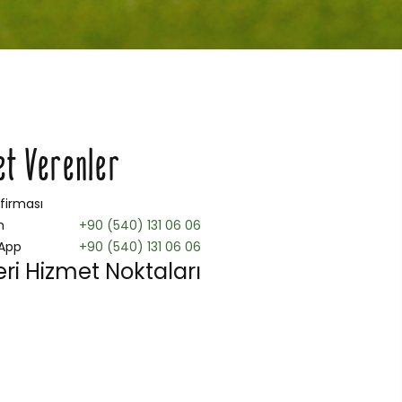
et Verenler
 firması
n
+90 (540) 131 06 06
App
+90 (540) 131 06 06
ri Hizmet Noktaları