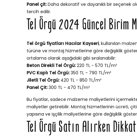
Panel çit:
Daha dekoratif ve dayanıklı bir seçenek ola
tercih edilir.
Tel Örgü 2024 Güncel Birim M
Tel örgü fiyatları Hacılar Kayseri
, kullanılan malze
türüne ve montaj hizmetlerine göre değişiklik gösterir
ortalama olarak aşağıdaki gibi sıralanabilir:
Beton Direkli Tel Örgü:
220 TL - 570 TL/m²
PVC Kaplı Tel Örgü:
350 TL - 790 TL/m²
Jiletli Tel Örgü:
420 TL - 850 TL/m²
Panel Çit:
300 TL - 470 TL/m²
Bu fiyatlar, sadece malzeme maliyetlerini içermekt
maliyetler getirebilir. Montaj hizmetlerinin ücreti, ç
yapısına ve işçilik maliyetlerine göre değişiklik göstere
Tel Örgü Satın Alırken Dikka