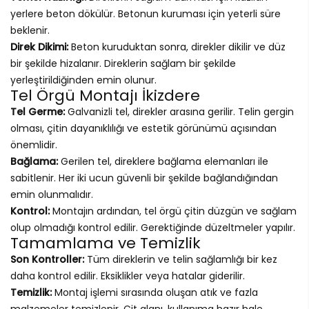
yerlere beton dökülür. Betonun kuruması için yeterli süre
beklenir.
Direk Dikimi:
Beton kuruduktan sonra, direkler dikilir ve düz
bir şekilde hizalanır. Direklerin sağlam bir şekilde
yerleştirildiğinden emin olunur.
Tel Örgü Montajı İkizdere
Tel Germe:
Galvanizli tel, direkler arasına gerilir. Telin gergin
olması, çitin dayanıklılığı ve estetik görünümü açısından
önemlidir.
Bağlama:
Gerilen tel, direklere bağlama elemanları ile
sabitlenir. Her iki ucun güvenli bir şekilde bağlandığından
emin olunmalıdır.
Kontrol:
Montajın ardından, tel örgü çitin düzgün ve sağlam
olup olmadığı kontrol edilir. Gerektiğinde düzeltmeler yapılır.
Tamamlama ve Temizlik
Son Kontroller:
Tüm direklerin ve telin sağlamlığı bir kez
daha kontrol edilir. Eksiklikler veya hatalar giderilir.
Temizlik:
Montaj işlemi sırasında oluşan atık ve fazla
malzemeler temizlenir. Çit alanı, kullanıma hazır hale