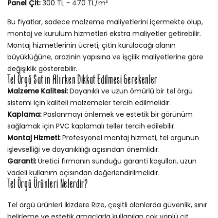
Panel Çit:
300 TL - 470 TL/m²
Bu fiyatlar, sadece malzeme maliyetlerini içermekte olup,
montaj ve kurulum hizmetleri ekstra maliyetler getirebilir.
Montaj hizmetlerinin ücreti, çitin kurulacağı alanın
büyüklüğüne, arazinin yapısına ve işçilik maliyetlerine göre
değişiklik gösterebilir.
Tel Örgü Satın Alırken Dikkat Edilmesi Gerekenler
Malzeme Kalitesi:
Dayanıklı ve uzun ömürlü bir tel örgü
sistemi için kaliteli malzemeler tercih edilmelidir.
Kaplama:
Paslanmayı önlemek ve estetik bir görünüm
sağlamak için PVC kaplamalı teller tercih edilebilir.
Montaj Hizmeti:
Profesyonel montaj hizmeti, tel örgünün
işlevselliği ve dayanıklılığı açısından önemlidir.
Garanti:
Üretici firmanın sunduğu garanti koşulları, uzun
vadeli kullanım açısından değerlendirilmelidir.
Tel Örgü Ürünleri Nelerdir?
Tel örgü ürünleri İkizdere Rize, çeşitli alanlarda güvenlik, sınır
belirleme ve estetik amaçlarla kullanılan çok yönlü çit