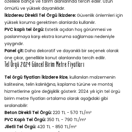
özellikle bahçe ve tarım alanlarında tercih edilir. Uzun
ömürlü ve yüksek dayanıklıdır.
İkizdereu Direkli Tel Örgü İkizdere:
Güvenlik önlemleri için
yüksek koruma gerektiren alanlarda kullanılır.
PVC kaplı tel örgü:
Estetik açıdan hoş görünmesi ve
paslanmaya karşı ekstra koruma sağlaması nedeniyle
yaygındır.
Panel çit:
Daha dekoratif ve dayanıklı bir seçenek olarak
öne çıkar, genellikle konut alanlarında tercih edilir.
Tel Örgü 2024 Güncel Birim Metre Fiyatları
Tel örgü fiyatları İkizdere Rize
, kullanılan malzemenin
kalitesine, telin kalınlığına, kaplama türüne ve montaj
hizmetlerine göre değişiklik gösterir. 2024 yılı için tel örgü
birim metre fiyatları ortalama olarak aşağıdaki gibi
sıralanabilir:
Beton Direkli Tel Örgü:
220 TL - 570 TL/m²
PVC Kaplı Tel Örgü:
350 TL - 790 TL/m²
Jiletli Tel Örgü:
420 TL - 850 TL/m²