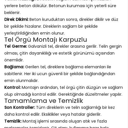
yerlere beton dökülür. Betonun kuruması için yeterli süre
beklenir.
Direk Dikimi:
Beton kuruduktan sonra, direkler dikilir ve düz
bir şekilde hizalanır. Direklerin sağlam bir şekilde
yerleştirildiğinden emin olunur.
Tel Örgü Montajı Karpuzlu
Tel Germe:
Galvanizli tel, direkler arasına gerilir. Telin gergin
olması, çitin dayanıklılığı ve estetik görünümü açısından
önemlidir.
Bağlama:
Gerilen tel, direklere bağlama elemanları ile
sabitlenir. Her iki ucun güvenli bir şekilde bağlandığından
emin olunmalıdır.
Kontrol:
Montajın ardından, tel örgü çitin düzgün ve sağlam
olup olmadığı kontrol edilir. Gerektiğinde düzeltmeler yapılır.
Tamamlama ve Temizlik
Son Kontroller:
Tüm direklerin ve telin sağlamlığı bir kez
daha kontrol edilir. Eksiklikler veya hatalar giderilir.
Temizlik:
Montaj işlemi sırasında oluşan atık ve fazla
malzemeler temizlenir. Çit alanı, kullanıma hazır hale