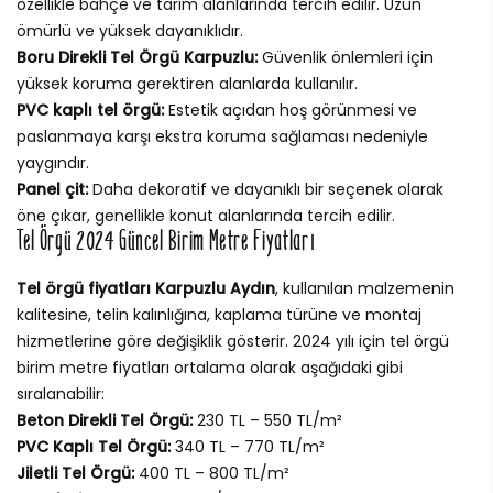
özellikle bahçe ve tarım alanlarında tercih edilir. Uzun
ömürlü ve yüksek dayanıklıdır.
Boru Direkli Tel Örgü Karpuzlu:
Güvenlik önlemleri için
yüksek koruma gerektiren alanlarda kullanılır.
PVC kaplı tel örgü:
Estetik açıdan hoş görünmesi ve
paslanmaya karşı ekstra koruma sağlaması nedeniyle
yaygındır.
Panel çit:
Daha dekoratif ve dayanıklı bir seçenek olarak
öne çıkar, genellikle konut alanlarında tercih edilir.
Tel Örgü 2024 Güncel Birim Metre Fiyatları
Tel örgü fiyatları Karpuzlu Aydın
, kullanılan malzemenin
kalitesine, telin kalınlığına, kaplama türüne ve montaj
hizmetlerine göre değişiklik gösterir. 2024 yılı için tel örgü
birim metre fiyatları ortalama olarak aşağıdaki gibi
sıralanabilir:
Beton Direkli Tel Örgü:
230 TL – 550 TL/m²
PVC Kaplı Tel Örgü:
340 TL – 770 TL/m²
Jiletli Tel Örgü:
400 TL – 800 TL/m²