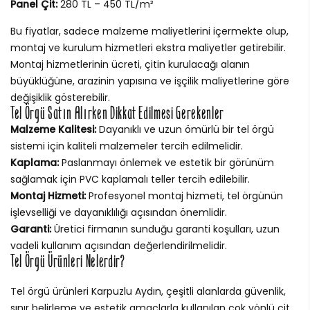
Panel Çit:
280 TL – 450 TL/m²
Bu fiyatlar, sadece malzeme maliyetlerini içermekte olup,
montaj ve kurulum hizmetleri ekstra maliyetler getirebilir.
Montaj hizmetlerinin ücreti, çitin kurulacağı alanın
büyüklüğüne, arazinin yapısına ve işçilik maliyetlerine göre
değişiklik gösterebilir.
Tel Örgü Satın Alırken Dikkat Edilmesi Gerekenler
Malzeme Kalitesi:
Dayanıklı ve uzun ömürlü bir tel örgü
sistemi için kaliteli malzemeler tercih edilmelidir.
Kaplama:
Paslanmayı önlemek ve estetik bir görünüm
sağlamak için PVC kaplamalı teller tercih edilebilir.
Montaj Hizmeti:
Profesyonel montaj hizmeti, tel örgünün
işlevselliği ve dayanıklılığı açısından önemlidir.
Garanti:
Üretici firmanın sunduğu garanti koşulları, uzun
vadeli kullanım açısından değerlendirilmelidir.
Tel Örgü Ürünleri Nelerdir?
Tel örgü ürünleri Karpuzlu Aydın, çeşitli alanlarda güvenlik,
sınır belirleme ve estetik amaçlarla kullanılan çok yönlü çit