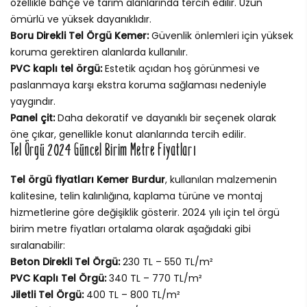
özellikle bahçe ve tarım alanlarında tercih edilir. Uzun
ömürlü ve yüksek dayanıklıdır.
Boru Direkli Tel Örgü Kemer:
Güvenlik önlemleri için yüksek
koruma gerektiren alanlarda kullanılır.
PVC kaplı tel örgü:
Estetik açıdan hoş görünmesi ve
paslanmaya karşı ekstra koruma sağlaması nedeniyle
yaygındır.
Panel çit:
Daha dekoratif ve dayanıklı bir seçenek olarak
öne çıkar, genellikle konut alanlarında tercih edilir.
Tel Örgü 2024 Güncel Birim Metre Fiyatları
Tel örgü fiyatları Kemer Burdur
, kullanılan malzemenin
kalitesine, telin kalınlığına, kaplama türüne ve montaj
hizmetlerine göre değişiklik gösterir. 2024 yılı için tel örgü
birim metre fiyatları ortalama olarak aşağıdaki gibi
sıralanabilir:
Beton Direkli Tel Örgü:
230 TL – 550 TL/m²
PVC Kaplı Tel Örgü:
340 TL – 770 TL/m²
Jiletli Tel Örgü:
400 TL – 800 TL/m²