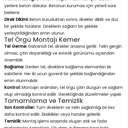
yerlere beton dökülür. Betonun kuruması için yeterli süre
beklenir.
Direk Dikimi:
Beton kuruduktan sonra, direkler dikilir ve düz
bir şekilde hizalanır. Direklerin sağlam bir şekilde
yerleştirildiğinden emin olunur.
Tel Örgü Montajı Kemer
Tel Germe:
Galvanizli tel, direkler arasına gerilir. Telin gergin
olması, çitin dayanıklılığı ve estetik görünümü açısından
önemlidir.
Bağlama:
Gerilen tel, direklere bağlama elemanları ile
sabitlenir. Her iki ucun güvenli bir şekilde bağlandığından
emin olunmalıdır.
Kontrol:
Montajın ardından, tel örgü çitin düzgün ve sağlam
olup olmadığı kontrol edilir. Gerektiğinde düzeltmeler yapılır.
Tamamlama ve Temizlik
Son Kontroller:
Tüm direklerin ve telin sağlamlığı bir kez
daha kontrol edilir. Eksiklikler veya hatalar giderilir.
Temizlik:
Montaj işlemi sırasında oluşan atık ve fazla
malzemeler temizlenir. Çit alanı, kullanıma hazır hale