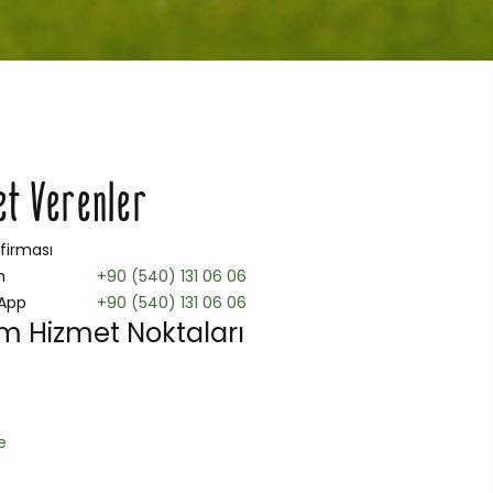
et Verenler
 firması
n
+90 (540) 131 06 06
App
+90 (540) 131 06 06
m Hizmet Noktaları
e