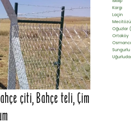
İskilip
Kargı
Laçin
Mecitözü
Oğuzlar 
Ortaköy
Osmancı
Sungurlu
Uğurluda
çe çiti, Bahçe teli, Çim
rum