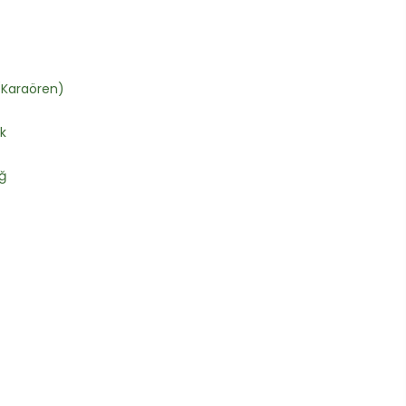
(Karaören)
k
ğ