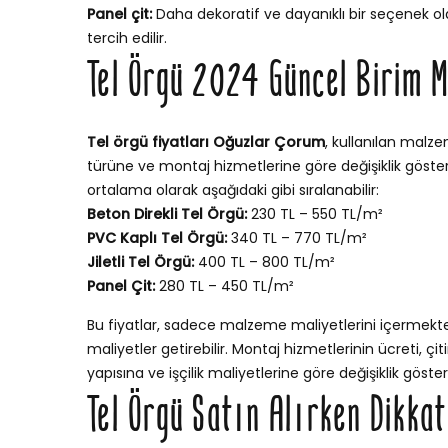
Panel çit:
Daha dekoratif ve dayanıklı bir seçenek ola
tercih edilir.
Tel Örgü 2024 Güncel Birim M
Tel örgü fiyatları Oğuzlar Çorum
, kullanılan malze
türüne ve montaj hizmetlerine göre değişiklik gösterir
ortalama olarak aşağıdaki gibi sıralanabilir:
Beton Direkli Tel Örgü:
230 TL – 550 TL/m²
PVC Kaplı Tel Örgü:
340 TL – 770 TL/m²
Jiletli Tel Örgü:
400 TL – 800 TL/m²
Panel Çit:
280 TL – 450 TL/m²
Bu fiyatlar, sadece malzeme maliyetlerini içermekt
maliyetler getirebilir. Montaj hizmetlerinin ücreti, ç
yapısına ve işçilik maliyetlerine göre değişiklik göstere
Tel Örgü Satın Alırken Dikka