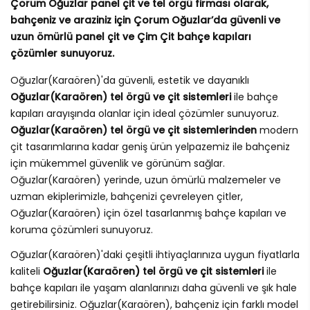
Çorum Oğuzlar panel çit ve tel örgü firması olarak,
bahçeniz ve araziniz için Çorum Oğuzlar’da güvenli ve
uzun ömürlü panel çit ve Çim Çit bahçe kapıları
çözümler sunuyoruz.
Oğuzlar(Karaören)'da güvenli, estetik ve dayanıklı
Oğuzlar(Karaören) tel örgü ve çit sistemleri
ile bahçe
kapıları arayışında olanlar için ideal çözümler sunuyoruz.
Oğuzlar(Karaören) tel örgü ve çit sistemlerinden
modern
çit tasarımlarına kadar geniş ürün yelpazemiz ile bahçeniz
için mükemmel güvenlik ve görünüm sağlar.
Oğuzlar(Karaören) yerinde, uzun ömürlü malzemeler ve
uzman ekiplerimizle, bahçenizi çevreleyen çitler,
Oğuzlar(Karaören) için özel tasarlanmış bahçe kapıları ve
koruma çözümleri sunuyoruz.
Oğuzlar(Karaören)'daki çeşitli ihtiyaçlarınıza uygun fiyatlarla
kaliteli
Oğuzlar(Karaören) tel örgü ve çit sistemleri
ile
bahçe kapıları ile yaşam alanlarınızı daha güvenli ve şık hale
getirebilirsiniz. Oğuzlar(Karaören), bahçeniz için farklı model