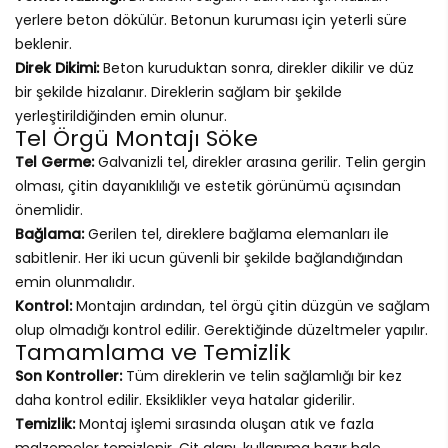
yerlere beton dökülür. Betonun kuruması için yeterli süre
beklenir.
Direk Dikimi:
Beton kuruduktan sonra, direkler dikilir ve düz
bir şekilde hizalanır. Direklerin sağlam bir şekilde
yerleştirildiğinden emin olunur.
Tel Örgü Montajı Söke
Tel Germe:
Galvanizli tel, direkler arasına gerilir. Telin gergin
olması, çitin dayanıklılığı ve estetik görünümü açısından
önemlidir.
Bağlama:
Gerilen tel, direklere bağlama elemanları ile
sabitlenir. Her iki ucun güvenli bir şekilde bağlandığından
emin olunmalıdır.
Kontrol:
Montajın ardından, tel örgü çitin düzgün ve sağlam
olup olmadığı kontrol edilir. Gerektiğinde düzeltmeler yapılır.
Tamamlama ve Temizlik
Son Kontroller:
Tüm direklerin ve telin sağlamlığı bir kez
daha kontrol edilir. Eksiklikler veya hatalar giderilir.
Temizlik:
Montaj işlemi sırasında oluşan atık ve fazla
malzemeler temizlenir. Çit alanı, kullanıma hazır hale