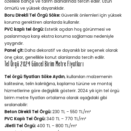
özellikle bahçe ve tarım alanlarında tercih edilir. Uzun
ömürlü ve yüksek dayanıklıdır.
Boru Direkli Tel Örgü Söke:
Güvenlik önlemleri için yüksek
koruma gerektiren alanlarda kullanılır.
PVC kaplı tel örgü:
Estetik açıdan hoş görünmesi ve
paslanmaya karşı ekstra koruma sağlaması nedeniyle
yaygındır.
Panel çit:
Daha dekoratif ve dayanıklı bir seçenek olarak
öne çıkar, genellikle konut alanlarında tercih edilir.
Tel Örgü 2024 Güncel Birim Metre Fiyatları
Tel örgü fiyatları Söke Aydın
, kullanılan malzemenin
kalitesine, telin kalınlığına, kaplama türüne ve montaj
hizmetlerine göre değişiklik gösterir. 2024 yılı için tel örgü
birim metre fiyatları ortalama olarak aşağıdaki gibi
sıralanabilir:
Beton Direkli Tel Örgü:
230 TL – 550 TL/m²
PVC Kaplı Tel Örgü:
340 TL – 770 TL/m²
Jiletli Tel Örgü:
400 TL – 800 TL/m²