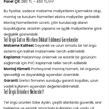
Panel Çit:
280 TL – 450 TL/m²
Bu fiyatlar, sadece malzeme maliyetlerini içermekte olup,
montaj ve kurulum hizmetleri ekstra maliyetler getirebilir.
Montaj hizmetlerinin ücreti, çitin kurulacağı alanın
büyüklüğüne, arazinin yapısına ve işçilik maliyetlerine göre
değişiklik gösterebilir.
Tel Örgü Satın Alırken Dikkat Edilmesi Gerekenler
Malzeme Kalitesi:
Dayanıklı ve uzun ömürlü bir tel örgü
sistemi için kaliteli malzemeler tercih edilmelidir.
Kaplama:
Paslanmayı önlemek ve estetik bir görünüm
sağlamak için PVC kaplamalı teller tercih edilebilir.
Montaj Hizmeti:
Profesyonel montaj hizmeti, tel örgünün
işlevselliği ve dayanıklılığı açısından önemlidir.
Garanti:
Üretici firmanın sunduğu garanti koşulları, uzun
vadeli kullanım açısından değerlendirilmelidir.
Tel Örgü Ürünleri Nelerdir?
Tel örgü ürünleri Söke Aydın, çeşitli alanlarda güvenlik, sınır
belirleme ve estetik amaçlarla kullanılan çok yönlü çit