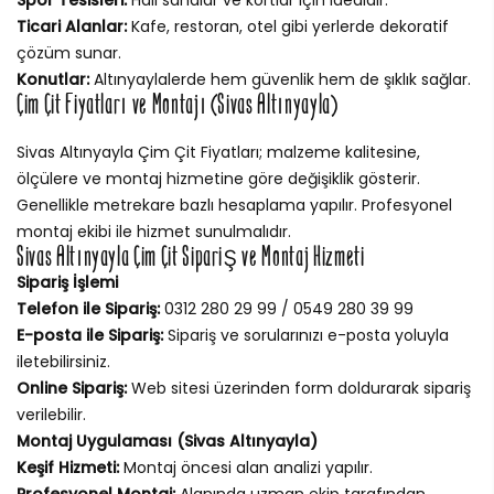
Ticari Alanlar:
Kafe, restoran, otel gibi yerlerde dekoratif
çözüm sunar.
Konutlar:
Altınyaylalerde hem güvenlik hem de şıklık sağlar.
Çim Çit Fiyatları ve Montajı (Sivas Altınyayla)
Sivas Altınyayla Çim Çit Fiyatları; malzeme kalitesine,
ölçülere ve montaj hizmetine göre değişiklik gösterir.
Genellikle metrekare bazlı hesaplama yapılır. Profesyonel
montaj ekibi ile hizmet sunulmalıdır.
Sivas Altınyayla Çim Çit Sipariş ve Montaj Hizmeti
Sipariş İşlemi
Telefon ile Sipariş:
0312 280 29 99 / 0549 280 39 99
E-posta ile Sipariş:
Sipariş ve sorularınızı e-posta yoluyla
iletebilirsiniz.
Online Sipariş:
Web sitesi üzerinden form doldurarak sipariş
verilebilir.
Montaj Uygulaması (Sivas Altınyayla)
Keşif Hizmeti:
Montaj öncesi alan analizi yapılır.
Profesyonel Montaj:
Alanında uzman ekip tarafından