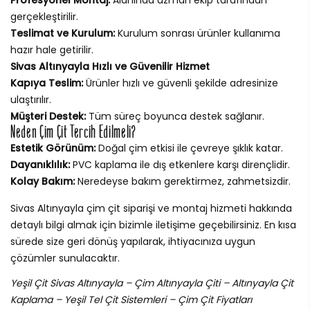
gerçekleştirilir.
Teslimat ve Kurulum:
Kurulum sonrası ürünler kullanıma
hazır hale getirilir.
Sivas Altınyayla Hızlı ve Güvenilir Hizmet
Kapıya Teslim:
Ürünler hızlı ve güvenli şekilde adresinize
ulaştırılır.
Müşteri Destek:
Tüm süreç boyunca destek sağlanır.
Neden Çim Çit Tercih Edilmeli?
Estetik Görünüm:
Doğal çim etkisi ile çevreye şıklık katar.
Dayanıklılık:
PVC kaplama ile dış etkenlere karşı dirençlidir.
Kolay Bakım:
Neredeyse bakım gerektirmez, zahmetsizdir.
Sivas Altınyayla çim çit siparişi ve montaj hizmeti hakkında
detaylı bilgi almak için bizimle iletişime geçebilirsiniz. En kısa
sürede size geri dönüş yapılarak, ihtiyacınıza uygun
çözümler sunulacaktır.
Yeşil Çit Sivas Altınyayla – Çim Altınyayla Çiti – Altınyayla Çit
Kaplama – Yeşil Tel Çit Sistemleri – Çim Çit Fiyatları