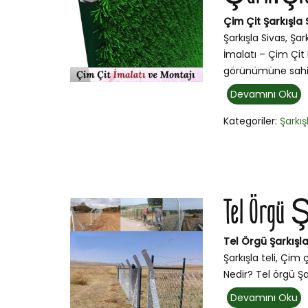
Çim Çit Şarkışla S
Şarkışla Sivas, Şar
İmalatı – Çim Çit 
görünümüne sahip
Devamını Oku
Kategoriler:
Şarkış
Tel Örgü 
Tel Örgü Şarkışla
Şarkışla teli, Çim 
Nedir? Tel örgü Şar
Devamını Oku