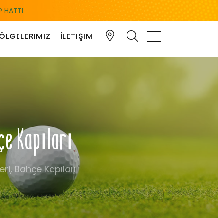
 HATTI
ÖLGELERIMIZ
İLETIŞIM
çe Kapıları
eri, Bahçe Kapıları