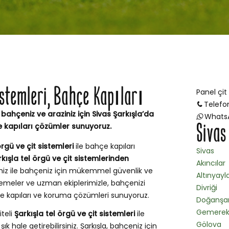
stemleri, Bahçe Kapıları
Panel çit
Telefo
 bahçeniz ve araziniz için Sivas Şarkışla’da
Whats
Sivas
e kapıları çözümler sunuyoruz.
örgü ve çit sistemleri
ile bahçe kapıları
Sivas
kışla tel örgü ve çit sistemlerinden
Akıncılar
miz ile bahçeniz için mükemmel güvenlik ve
Altınyayl
emeler ve uzman ekiplerimizle, bahçenizi
Divriği
hçe kapıları ve koruma çözümleri sunuyoruz.
Doğanşa
Gemere
iteli
Şarkışla tel örgü ve çit sistemleri
ile
Gölova
k hale getirebilirsiniz. Şarkışla, bahçeniz için