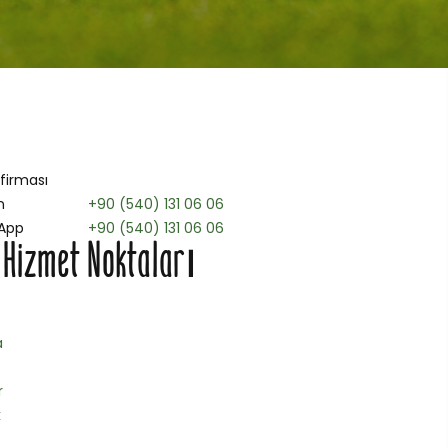
 firması
n
+90 (540) 131 06 06
App
+90 (540) 131 06 06
 Hizmet Noktaları
a
r
k