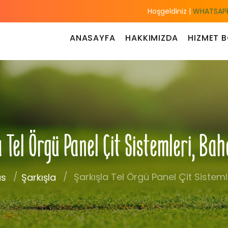
Hoşgeldiniz |
WHATSAPP
ANASAYFA
HAKKIMIZDA
HIZMET B
el Örgü Panel Çit Sistemleri, Bah
Şarkışla Tel Örgü Panel Çit Sisteml
as
Şarkışla