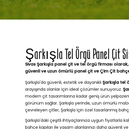
Şarkışla Tel Örgü Panel Çit Si
Sivas Şarkışla panel çit ve tel örgü firması olarak,
güvenli ve uzun ömürlü panel çit ve Çim Çit bahç
Şarkışla'da güvenli, estetik ve dayanıklı
Şarkışla tel 
arayışında olanlar için ideal çözümler sunuyoruz.
Şar
modern çit tasarımlarına kadar geniş ürün yelpaze
görünüm sağlar. Şarkışla yerinde, uzun ömürlü malz
çevreleyen çitler, Şarkışla için özel tasarlanmış ba
Şarkışla'daki çeşitli ihtiyaçlarınıza uygun fiyatlarla kal
bahçe kapıları ile yaşam alanlarınızı daha güvenli ve şı