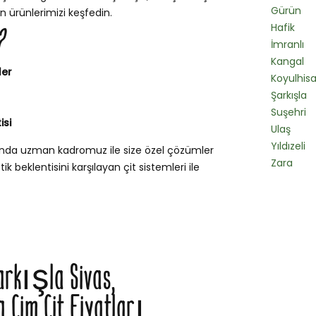
Gürün
n ürünlerimizi keşfedin.
Hafik
?
İmranlı
Kangal
ler
Koyulhisa
Şarkışla
Suşehri
isi
Ulaş
Yıldızeli
sunda uzman kadromuz ile size özel çözümler
Zara
k beklentisini karşılayan çit sistemleri ile
arkışla Sivas,
Çim Çit Fiyatları