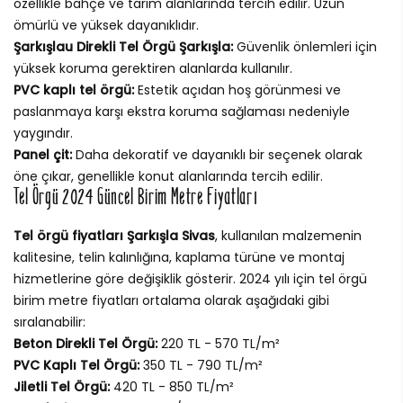
özellikle bahçe ve tarım alanlarında tercih edilir. Uzun
ömürlü ve yüksek dayanıklıdır.
Şarkışlau Direkli Tel Örgü Şarkışla:
Güvenlik önlemleri için
yüksek koruma gerektiren alanlarda kullanılır.
PVC kaplı tel örgü:
Estetik açıdan hoş görünmesi ve
paslanmaya karşı ekstra koruma sağlaması nedeniyle
yaygındır.
Panel çit:
Daha dekoratif ve dayanıklı bir seçenek olarak
öne çıkar, genellikle konut alanlarında tercih edilir.
Tel Örgü 2024 Güncel Birim Metre Fiyatları
Tel örgü fiyatları Şarkışla Sivas
, kullanılan malzemenin
kalitesine, telin kalınlığına, kaplama türüne ve montaj
hizmetlerine göre değişiklik gösterir. 2024 yılı için tel örgü
birim metre fiyatları ortalama olarak aşağıdaki gibi
sıralanabilir:
Beton Direkli Tel Örgü:
220 TL - 570 TL/m²
PVC Kaplı Tel Örgü:
350 TL - 790 TL/m²
Jiletli Tel Örgü:
420 TL - 850 TL/m²