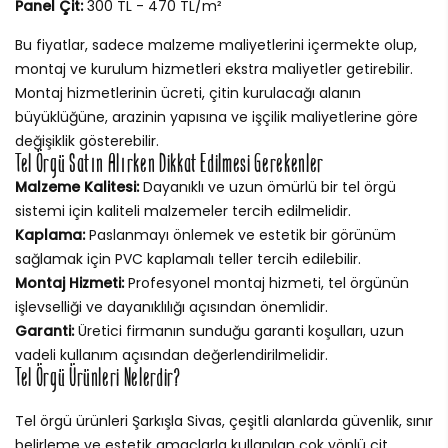
Panel Çit:
300 TL - 470 TL/m²
Bu fiyatlar, sadece malzeme maliyetlerini içermekte olup,
montaj ve kurulum hizmetleri ekstra maliyetler getirebilir.
Montaj hizmetlerinin ücreti, çitin kurulacağı alanın
büyüklüğüne, arazinin yapısına ve işçilik maliyetlerine göre
değişiklik gösterebilir.
Tel Örgü Satın Alırken Dikkat Edilmesi Gerekenler
Malzeme Kalitesi:
Dayanıklı ve uzun ömürlü bir tel örgü
sistemi için kaliteli malzemeler tercih edilmelidir.
Kaplama:
Paslanmayı önlemek ve estetik bir görünüm
sağlamak için PVC kaplamalı teller tercih edilebilir.
Montaj Hizmeti:
Profesyonel montaj hizmeti, tel örgünün
işlevselliği ve dayanıklılığı açısından önemlidir.
Garanti:
Üretici firmanın sunduğu garanti koşulları, uzun
vadeli kullanım açısından değerlendirilmelidir.
Tel Örgü Ürünleri Nelerdir?
Tel örgü ürünleri Şarkışla Sivas, çeşitli alanlarda güvenlik, sınır
belirleme ve estetik amaçlarla kullanılan çok yönlü çit