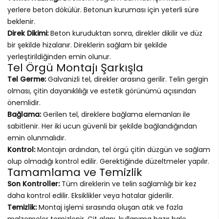
yerlere beton dökülür. Betonun kuruması için yeterli süre
beklenir.
Direk Dikimi:
Beton kuruduktan sonra, direkler dikilir ve düz
bir şekilde hizalanır. Direklerin sağlam bir şekilde
yerleştirildiğinden emin olunur.
Tel Örgü Montajı Şarkışla
Tel Germe:
Galvanizli tel, direkler arasına gerilir. Telin gergin
olması, çitin dayanıklılığı ve estetik görünümü açısından
önemlidir.
Bağlama:
Gerilen tel, direklere bağlama elemanları ile
sabitlenir. Her iki ucun güvenli bir şekilde bağlandığından
emin olunmalıdır.
Kontrol:
Montajın ardından, tel örgü çitin düzgün ve sağlam
olup olmadığı kontrol edilir. Gerektiğinde düzeltmeler yapılır.
Tamamlama ve Temizlik
Son Kontroller:
Tüm direklerin ve telin sağlamlığı bir kez
daha kontrol edilir. Eksiklikler veya hatalar giderilir.
Temizlik:
Montaj işlemi sırasında oluşan atık ve fazla
malzemeler temizlenir. Çit alanı, kullanıma hazır hale