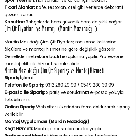
Ticari Alanlar:
Kafe, restoran, otel gibi yerlerde dekoratif
çözüm sunar.
Konutlar:
Bahçelerde hem güvenlik hem de şıklık sağlar.
Çim Çit Fiyatları ve Montajı (Mardin Mazıdağı)
Mardin Mazıdağı Çim Çit Fiyatları; malzeme kalitesine,
ölçülere ve montaj hizmetine göre değişiklik gösterir.
Genellikle metrekare bazlı hesaplama yapılır. Profesyonel
montaj ekibi ile hizmet sunulmalıdır.
Mardin Mazıdağı Çim Çit Sipariş ve Montaj Hizmeti
Sipariş İşlemi
Telefon ile Sipariş:
0312 280 29 99 / 0549 280 39 99
E-posta ile Sipariş:
Sipariş ve sorularınızı e-posta yoluyla
iletebilirsiniz.
Online Sipariş:
Web sitesi üzerinden form doldurarak sipariş
verilebilir.
Montaj Uygulaması (Mardin Mazıdağı)
Keşif Hizmeti:
Montaj öncesi alan analizi yapılır.
Profesyonel Montaj:
Alanında uzman ekip tarafından