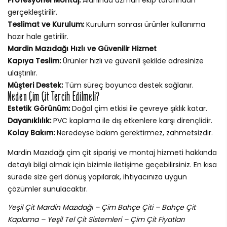
gerçekleştirilir.
Teslimat ve Kurulum:
Kurulum sonrası ürünler kullanıma
hazır hale getirilir.
Mardin Mazıdağı Hızlı ve Güvenilir Hizmet
Kapıya Teslim:
Ürünler hızlı ve güvenli şekilde adresinize
ulaştırılır.
Müşteri Destek:
Tüm süreç boyunca destek sağlanır.
Neden Çim Çit Tercih Edilmeli?
Estetik Görünüm:
Doğal çim etkisi ile çevreye şıklık katar.
Dayanıklılık:
PVC kaplama ile dış etkenlere karşı dirençlidir.
Kolay Bakım:
Neredeyse bakım gerektirmez, zahmetsizdir.
Mardin Mazıdağı çim çit siparişi ve montaj hizmeti hakkında
detaylı bilgi almak için bizimle iletişime geçebilirsiniz. En kısa
sürede size geri dönüş yapılarak, ihtiyacınıza uygun
çözümler sunulacaktır.
Yeşil Çit Mardin Mazıdağı – Çim Bahçe Çiti – Bahçe Çit
Kaplama – Yeşil Tel Çit Sistemleri – Çim Çit Fiyatları