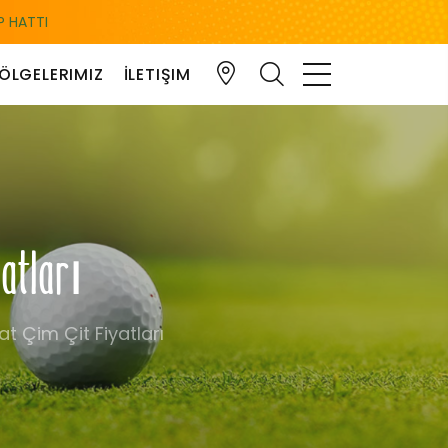
 HATTI
ÖLGELERIMIZ
İLETIŞIM
yatları
t Çim Çit Fiyatları