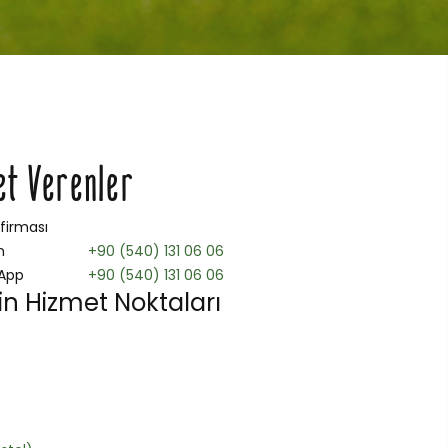
et Verenler
 firması
n
+90 (540) 131 06 06
App
+90 (540) 131 06 06
n Hizmet Noktaları