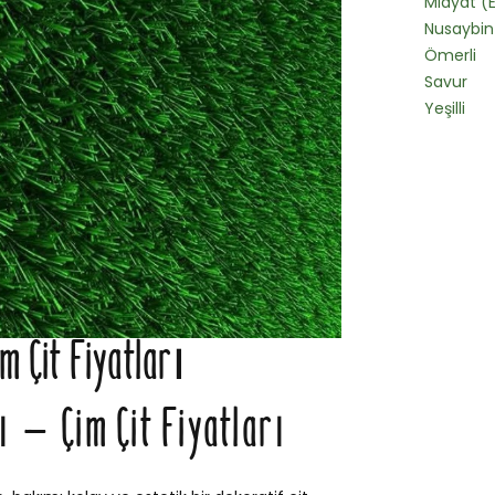
Midyat (E
Nusaybin
Ömerli
Savur
Yeşilli
m Çit Fiyatları
ı – Çim Çit Fiyatları