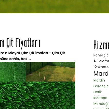
m Çit Fiyatları
Hizm
rdin Midyat Çim Çit İmalatı - Çim Çit
Panel çit
üne sahip, bakı...
Telefo
Whats
Mardi
Mardin
Dargeçit
Derik
Kızıltepe
Mazıdağı