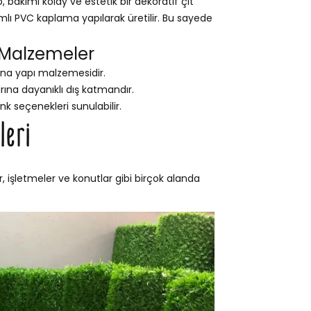
bakımı kolay ve estetik bir dekoratif çit
ımlı PVC kaplama yapılarak üretilir. Bu sayede
 Malzemeler
na yapı malzemesidir.
na dayanıklı dış katmandır.
nk seçenekleri sunulabilir.
leri
, işletmeler ve konutlar gibi birçok alanda