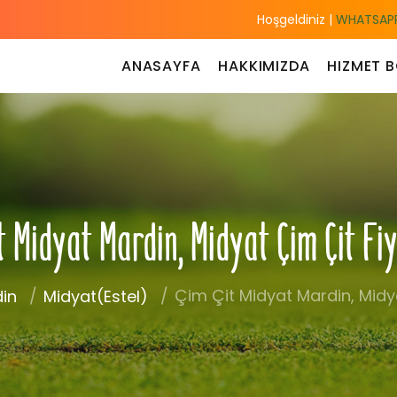
Hoşgeldiniz |
WHATSAPP
ANASAYFA
HAKKIMIZDA
HIZMET B
t Midyat Mardin, Midyat Çim Çit Fi
Çim Çit Midyat Mardin, Midya
in
Midyat(Estel)