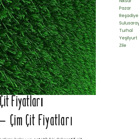
Niksar
Pazar
Reşadiye
Sulusara
Turhal
Yeşilyurt
Zile
Çit Fiyatları
 – Çim Çit Fiyatları