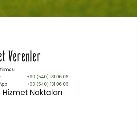
et Verenler
 firması
n
+90 (540) 131 06 06
App
+90 (540) 131 06 06
 Hizmet Noktaları