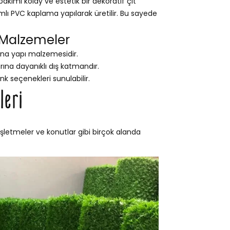
kımı kolay ve estetik bir dekoratif çit
ımlı PVC kaplama yapılarak üretilir. Bu sayede
 Malzemeler
na yapı malzemesidir.
na dayanıklı dış katmandır.
nk seçenekleri sunulabilir.
leri
işletmeler ve konutlar gibi birçok alanda