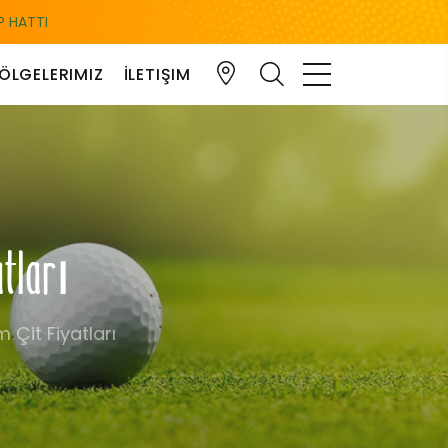
 HATTI
ÖLGELERIMIZ
İLETIŞIM
atları
 Çit Fiyatları